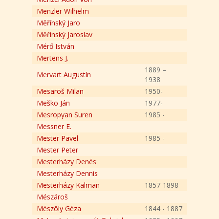
Menzler Wilhelm
Měřínský Jaro
Měřínský Jaroslav
Mérő István
Mertens J.
1889 –
Mervart Augustín
1938
Mesaroš Milan
1950-
Meško Ján
1977-
Mesropyan Suren
1985 -
Messner E.
Mester Pavel
1985 -
Mester Peter
Mesterházy Denés
Mesterházy Dennis
Mesterházy Kalman
1857-1898
Mészároš
Mészöly Géza
1844 - 1887