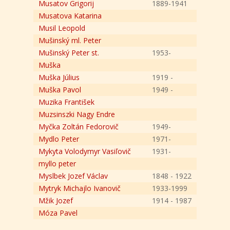
Musatov Grigorij
1889-1941
Musatova Katarina
Musil Leopold
Mušinský ml. Peter
Mušinský Peter st.
1953-
Muška
Muška Július
1919 -
Muška Pavol
1949 -
Muzika František
Muzsinszki Nagy Endre
Myčka Zoltán Fedorovič
1949-
Mydlo Peter
1971-
Mykyta Volodymyr Vasiľovič
1931-
myllo peter
Myslbek Jozef Václav
1848 - 1922
Mytryk Michajlo Ivanovič
1933-1999
Mžik Jozef
1914 - 1987
Móza Pavel