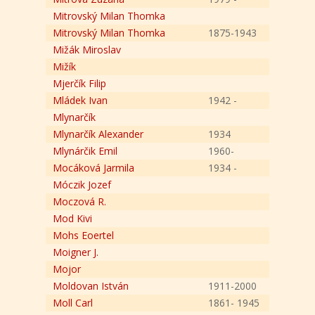
Mitrovský Milan Thomka
Mitrovský Milan Thomka
1875-1943
Mižák Miroslav
Mižík
Mjerčík Filip
Mládek Ivan
1942 -
Mlynarčík
Mlynarčík Alexander
1934
Mlynárčik Emil
1960-
Mocáková Jarmila
1934 -
Móczik Jozef
Moczová R.
Mod Kivi
Mohs Eoertel
Moigner J.
Mojor
Moldovan István
1911-2000
Moll Carl
1861- 1945