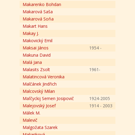
Makarenko Bohdan
Makarová Saša
Makarová Soňa
Makart Hans
Makay J.
Makovický Emil
Maksai János
1954 -
Makuna David
Malá Jana
Malasits Zsolt
1961-
Malatincová Veronika
Malčánek Jindřich
Malcovský Milan
Maľčyckij Semen Josipovič
1924-2005
Malejovský Josef
1914 - 2003
Málek M.
Malevič
Malgožata Szarek
Maliariková