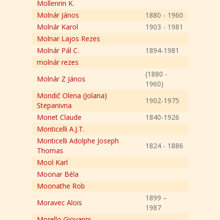
Mollenrin K.
Molnár János
1880 - 1960
Molnár Karol
1903 - 1981
Molnar Lajos Rezes
Molnár Pál C.
1894-1981
molnár rezes
(1880 -
Molnár Z János
1960)
Mondič Olena (Jolana)
1902-1975
Stepanivna
Monet Claude
1840-1926
Monticelli A.J.T.
Monticelli Adolphe Joseph
1824 - 1886
Thomas
Mool Karl
Moonar Béla
Moonathe Rob
1899 –
Moravec Alois
1987
Morello Giovanni