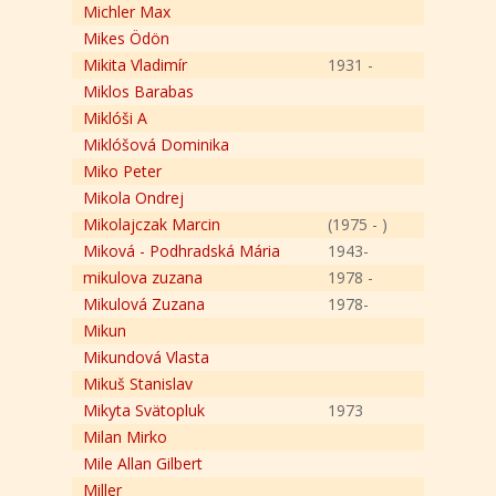
Michler Max
Mikes Ödön
Mikita Vladimír
1931 -
Miklos Barabas
Miklóši A
Miklóšová Dominika
Miko Peter
Mikola Ondrej
Mikolajczak Marcin
(1975 - )
Miková - Podhradská Mária
1943-
mikulova zuzana
1978 -
Mikulová Zuzana
1978-
Mikun
Mikundová Vlasta
Mikuš Stanislav
Mikyta Svätopluk
1973
Milan Mirko
Mile Allan Gilbert
Miller