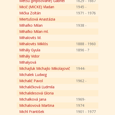
Metsu (pripisované) Gabriel
1629 - 1667
Micič (MICKE) Vladan
1945 -
Mička Zoltán
1971 - 1976
Miertušová Anastázia
Mihaľko Milan
1938 -
Mihaľko Milan ml.
Mihalovits M.
Mihalovits Miklós
1888 - 1960
Mihály Gyula
1896 - ?
Mihály Vidor
Mihalyová
Michajľuk Michajlo Mikolajovič
1944-
Michalek Ludwig
Michalič Pavol
1962 -
Michaličková Ľudmila
Michalidesová Gloria
Michalková Jana
1969-
Michalovová Martina
1974
Michl František
1901 - 1977