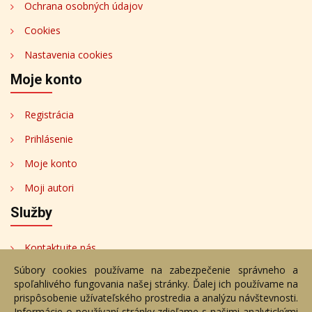
Ochrana osobných údajov
Cookies
Nastavenia cookies
Moje konto
Registrácia
Prihlásenie
Moje konto
Moji autori
Služby
Kontaktujte nás
Súbory cookies používame na zabezpečenie správneho a
Bezplatné poradenstvo
spoľahlivého fungovania našej stránky. Ďalej ich používame na
Adresa
prispôsobenie užívateľského prostredia a analýzu návštevnosti.
Informácie o používaní stránky zdieľame s našimi analytickými