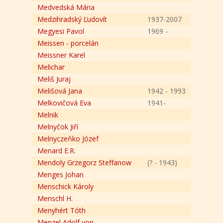
Medvedská Mária
Medzihradský Ľudovít
1937-2007
Megyesi Pavol
1969 -
Meissen - porcelán
Meissner Karel
Melichar
Meliš Juraj
Melišová Jana
1942 - 1993
Melkovičová Eva
1941-
Melnik
Melnyčok Jiří
Melnyczeňko Józef
Menard E.R.
Mendoly Grzegorz Steffanow
(? - 1943)
Menges Johan
Menschick Károly
Menschl H.
Menyhért Tóth
Menzel Adolf von