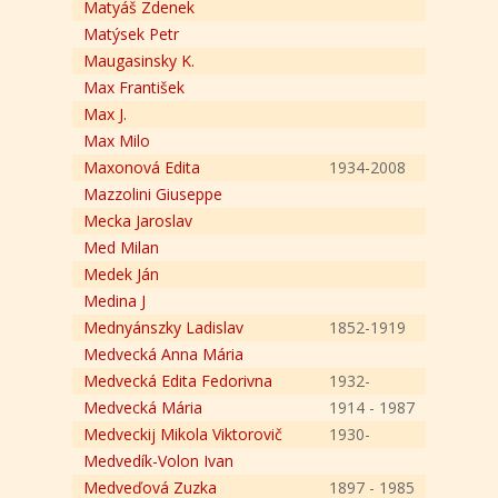
Matyáš Zdenek
Matýsek Petr
Maugasinsky K.
Max František
Max J.
Max Milo
Maxonová Edita
1934-2008
Mazzolini Giuseppe
Mecka Jaroslav
Med Milan
Medek Ján
Medina J
Mednyánszky Ladislav
1852-1919
Medvecká Anna Mária
Medvecká Edita Fedorivna
1932-
Medvecká Mária
1914 - 1987
Medveckij Mikola Viktorovič
1930-
Medvedík-Volon Ivan
Medveďová Zuzka
1897 - 1985