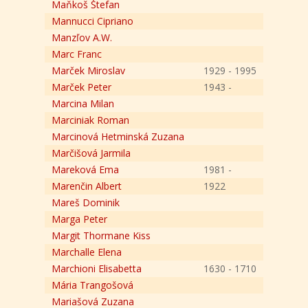
Maňkoš Štefan
Mannucci Cipriano
Manzľov A.W.
Marc Franc
Marček Miroslav
1929 - 1995
Marček Peter
1943 -
Marcina Milan
Marciniak Roman
Marcinová Hetminská Zuzana
Marčišová Jarmila
Mareková Ema
1981 -
Marenčin Albert
1922
Mareš Dominik
Marga Peter
Margit Thormane Kiss
Marchalle Elena
Marchioni Elisabetta
1630 - 1710
Mária Trangošová
Mariašová Zuzana