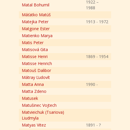
1922 –
Matal Bohumil
1988
Máťatko Matúš
Matejka Peter
1913 - 1972
Matgone Ester
Matienko Marya
Matis Peter
Matisová Gita
Matisse Henri
1869 - 1954
Matisse Henrich
Matouš Dalibor
Mátray Ľudovít
Matta Anna
1990 -
Matta Zdeno
Matusek
Matušinec Vojtech
Matvieichuk (Tsariova)
Liudmyla
Matyas Vitez
1891 - ?