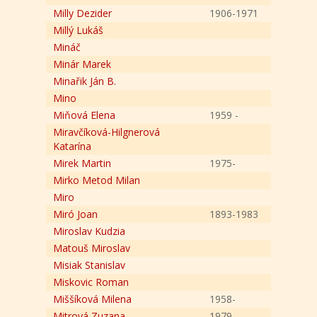
Milly Dezider
1906-1971
Millý Lukáš
Mináč
Minár Marek
Minařik Ján B.
Mino
Miňová Elena
1959 -
Miravčíková-Hilgnerová
Katarína
Mirek Martin
1975-
Mirko Metod Milan
Miro
Miró Joan
1893-1983
Miroslav Kudzia
Matouš Miroslav
Misiak Stanislav
Miskovic Roman
Miššíková Milena
1958-
Mitrová Zuzana
1979 -