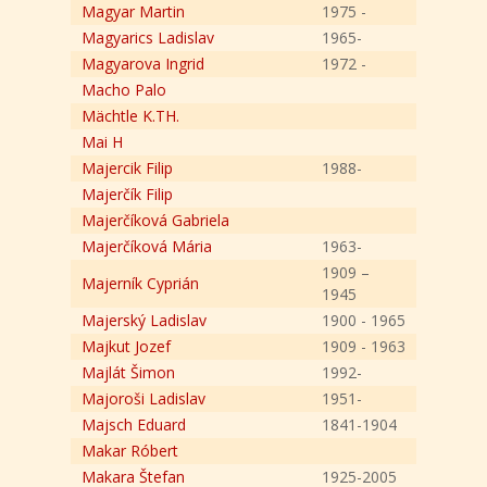
Magyar Martin
1975 -
Magyarics Ladislav
1965-
Magyarova Ingrid
1972 -
Macho Palo
Mächtle K.TH.
Mai H
Majercik Filip
1988-
Majerčík Filip
Majerčíková Gabriela
Majerčíková Mária
1963-
1909 –
Majerník Cyprián
1945
Majerský Ladislav
1900 - 1965
Majkut Jozef
1909 - 1963
Majlát Šimon
1992-
Majoroši Ladislav
1951-
Majsch Eduard
1841-1904
Makar Róbert
Makara Štefan
1925-2005