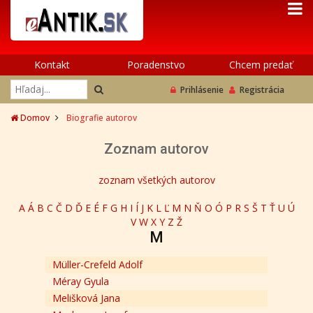
Kontakt
Poradenstvo
Chcem predať
Prihlásenie
Registrácia
Domov
Biografie autorov
Zoznam autorov
zoznam všetkých autorov
A
Á
B
C
Č
D
Ď
E
É
F
G
H
I
Í
J
K
L
Ľ
M
N
Ň
O
Ó
P
R
S
Š
T
Ť
U
Ú
V
W
X
Y
Z
Ž
M
Müller-Crefeld Adolf
Méray Gyula
Melišková Jana