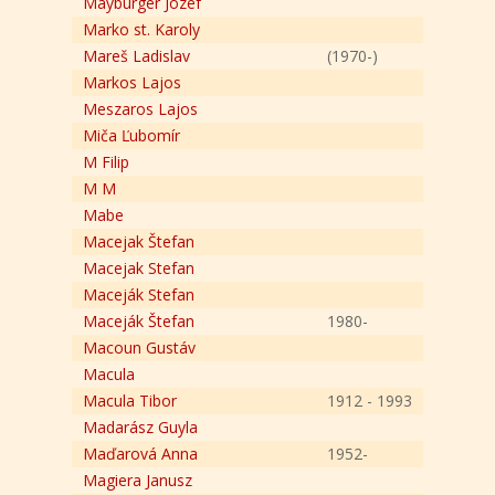
Mayburger Jozef
Marko st. Karoly
Mareš Ladislav
(1970-)
Markos Lajos
Meszaros Lajos
Miča Ľubomír
M Filip
M M
Mabe
Macejak Štefan
Macejak Stefan
Maceják Stefan
Maceják Štefan
1980-
Macoun Gustáv
Macula
Macula Tibor
1912 - 1993
Madarász Guyla
Maďarová Anna
1952-
Magiera Janusz