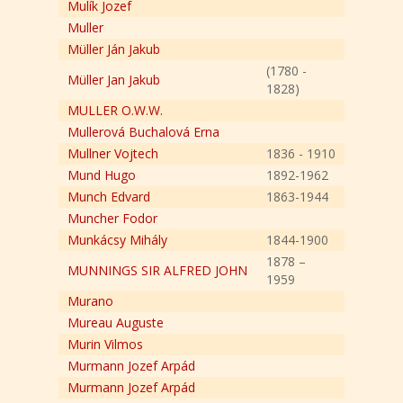
Mulík Jozef
Muller
Müller Ján Jakub
(1780 -
Müller Jan Jakub
1828)
MULLER O.W.W.
Mullerová Buchalová Erna
Mullner Vojtech
1836 - 1910
Mund Hugo
1892-1962
Munch Edvard
1863-1944
Muncher Fodor
Munkácsy Mihály
1844-1900
1878 –
MUNNINGS SIR ALFRED JOHN
1959
Murano
Mureau Auguste
Murin Vilmos
Murmann Jozef Arpád
Murmann Jozef Arpád