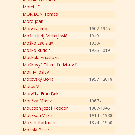
Morett D.
MORILON Tomas
Moró Joan
Morvay Jenö
1902-1945
Mošak Jurij Michajlovič
1949-
Moško Ladislav
1938-
Moško Rudolf
1926-2019
Moškola Anastázia
Moškovyč Tiberij Ľudvikovič
Motl Miloslav
Moťovský Boris
1957 - 2018
Motus V.
Motyčka František
Moučka Marek
1967 -
Mousson Jozef Teodor
1887-1946
Mousson Viliam
1914 - 1988
Mozart Rottman
1874 - 1950
Mozola Peter