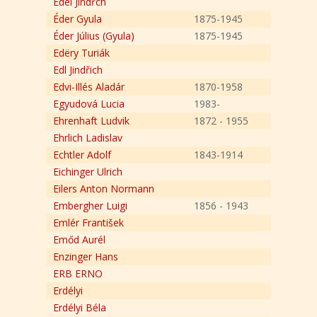
Edel Jindřch
Éder Gyula
1875-1945
Éder Július (Gyula)
1875-1945
Edëry Turiák
Edl Jindřich
Edvi-Illés Aladár
1870-1958
Egyudová Lucia
1983-
Ehrenhaft Ludvik
1872 - 1955
Ehrlich Ladislav
Echtler Adolf
1843-1914
Eichinger Ulrich
Eilers Anton Normann
Embergher Luigi
1856 - 1943
Emlér František
Emőd Aurél
Enzinger Hans
ERB ERNO
Erdélyi
Erdélyi Béla