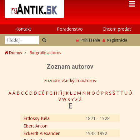
Kontakt
Poradenstvo
Chcem predať
Prihlásenie
Registrácia
Domov
Biografie autorov
Zoznam autorov
zoznam všetkých autorov
A
Á
B
C
Č
D
Ď
E
É
F
G
H
I
Í
J
K
L
Ľ
M
N
Ň
O
Ó
P
R
S
Š
T
Ť
U
Ú
V
W
X
Y
Z
Ž
E
Erdössy Béla
1871 - 1928
Ebert Anton
Eckerdt Alexander
1932-1992