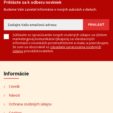
Prihláste sa k odberu noviniek
Budeme Vám zasielať informácie o nových aukciách a dielach.
Súhlasím so spracúvaním svojich osobných údajov za účelom
marketingovej komunikácie týkajúcej sa všeobecných
informácií o novinkách prostredníctvom e-mailu a potvrdzujem,
že som sa oboznámil so
zásadami spracovania osobných
údajov
prevádzkovateľom.
Informácie
Cenník
Návod
Ochrana osobných údajov
Cookies