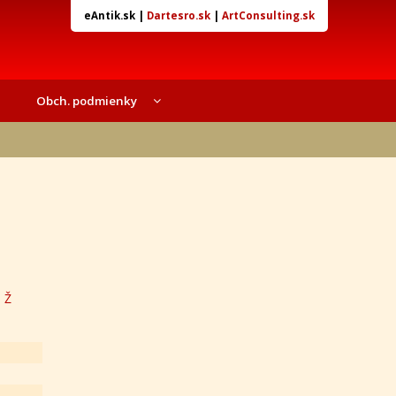
eAntik.sk
|
Dartesro.sk
|
ArtConsulting.sk
Obch. podmienky
Z
Ž