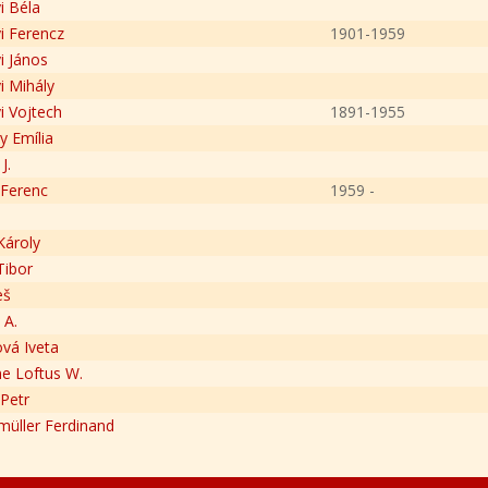
i Béla
yi Ferencz
1901-1959
i János
i Mihály
i Vojtech
1891-1955
y Emília
J.
 Ferenc
1959 -
Károly
Tibor
eš
 A.
ová Iveta
ne Loftus W.
 Petr
müller Ferdinand