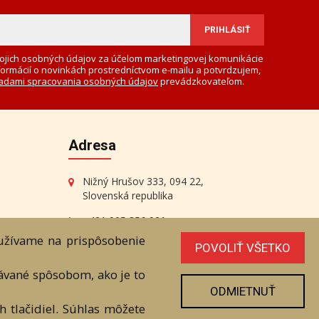
ojich osobných údajov za účelom marketingovej komunikácie
formácií o novinkách prostredníctvom e-mailu a potvrdzujem,
adami spracovania osobných údajov
prevádzkovateľom.
Adresa
Nižný Hrušov 333, 094 22,
Slovenská republika
+421 905 356 921
+421 905 959 101
oužívame na prispôsobenie
POVOLIŤ VŠETKO
eantik@eantik.sk
vávané spôsobom, ako je to
ODMIETNUŤ
 tlačidiel. Súhlas môžete