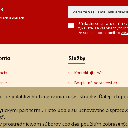
ek
iách a dielach.
Súhlasím so spracúvaním sv
týkajúcej sa všeobecných in
že som sa oboznámil so
zás
onto
Služby
ácia
Kontaktujte nás
enie
Bezplatné poradenstvo
onto
 a spoľahlivého fungovania našej stránky. Ďalej ich p
tori
lytickými partnermi. Tieto údaje sú uchovávané a spraco
s“.
v prostredníctvom súborov cookies použitím zobrazených