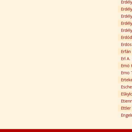
Erdély
Erdél
Erdély
Erdély
Erdély
Erdód
Erdös 
Erfán
Erl A.
Ernö 
Erno 
Ertek
Esche
Eškyl
Etien
Ettler
Engel