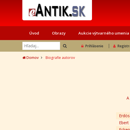
Úvod
Obrazy
Aukcie výtvarného umenia
Prihlásenie
Registr
Domov
Biografie autorov
A
Erdös
Ebert
Ecker