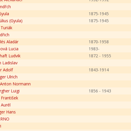
indřch
Gyula
1875-1945
úlius (Gyula)
1875-1945
 Turiák
ndřich
llés Aladár
1870-1958
ová Lucia
1983-
haft Ludvik
1872 - 1955
h Ladislav
r Adolf
1843-1914
ger Ulrich
s Anton Normann
gher Luigi
1856 - 1943
 František
Aurél
ger Hans
ERNO
i