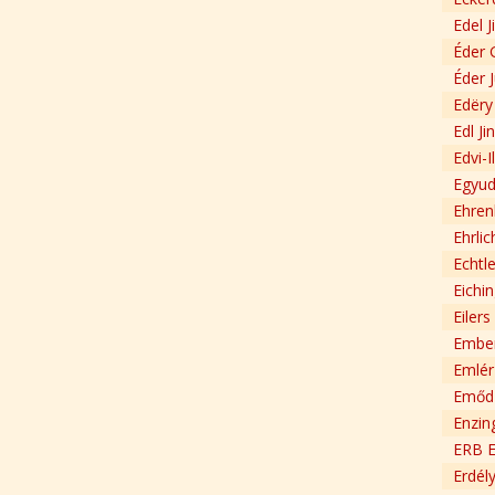
Edel J
Éder 
Éder J
Edëry
Edl Ji
Edvi-I
Egyud
Ehren
Ehrlic
Echtle
Eichin
Eiler
Ember
Emlér
Emőd 
Enzin
ERB 
Erdély