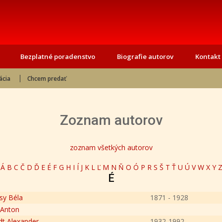
Bezplatné poradenstvo
Biografie autorov
Kontakt
ácia
Chcem predať
Zoznam autorov
zoznam všetkých autorov
Á
B
C
Č
D
Ď
E
É
F
G
H
I
Í
J
K
L
Ľ
M
N
Ň
O
Ó
P
R
S
Š
T
Ť
U
Ú
V
W
X
Y
É
sy Béla
1871 - 1928
 Anton
dt Alexander
1932-1992