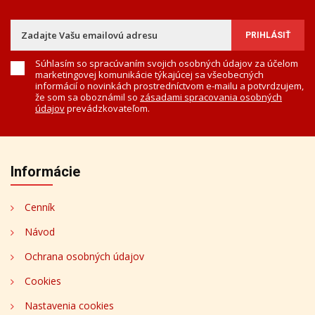
Súhlasím so spracúvaním svojich osobných údajov za účelom
marketingovej komunikácie týkajúcej sa všeobecných
informácií o novinkách prostredníctvom e-mailu a potvrdzujem,
že som sa oboznámil so
zásadami spracovania osobných
údajov
prevádzkovateľom.
Informácie
Cenník
Návod
Ochrana osobných údajov
Cookies
Nastavenia cookies