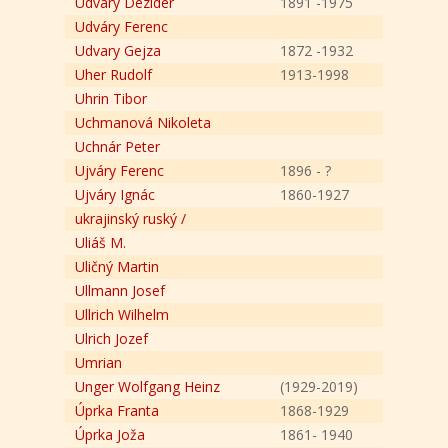
Udvary Dezider
1891 -1975
Udváry Ferenc
Udvary Gejza
1872 -1932
Uher Rudolf
1913-1998
Uhrin Tibor
Uchmanová Nikoleta
Uchnár Peter
Ujváry Ferenc
1896 - ?
Ujváry Ignác
1860-1927
ukrajinský ruský /
Uliáš M.
Uličný Martin
Ullmann Josef
Ullrich Wilhelm
Ulrich Jozef
Umrian
Unger Wolfgang Heinz
(1929-2019)
Úprka Franta
1868-1929
Úprka Joža
1861- 1940