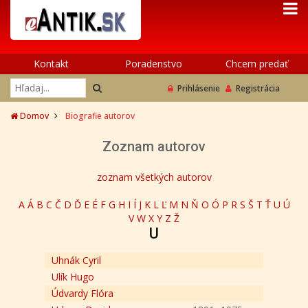
Kontakt
Poradenstvo
Chcem predať
Prihlásenie
Registrácia
Domov
Biografie autorov
Zoznam autorov
zoznam všetkých autorov
A
Á
B
C
Č
D
Ď
E
É
F
G
H
I
Í
J
K
L
Ľ
M
N
Ň
O
Ó
P
R
S
Š
T
Ť
U
Ú
V
W
X
Y
Z
Ž
U
Uhnák Cyril
Ulík Hugo
Údvardy Flóra