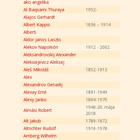
ako angelika
Al-Baqsami Thuraya
1952-
Alajos Gerhardt
Albert Kappis
1836 – 1914
Alberti
Aldor Janos Laszlo
Alekov Napoleón
1912 - 2002
Aleksandrovskij Alexander
Aleksiejevicz Aleksej
Aleš Mikoláš
1852-1913
Alex
Alexandrov Genadij
Alexay Emil
1891-1949
Alexy Janko
1894-1970
1948-20. mája
Almási Robert
2018
Alt Jakub
1789-1872
Altrichter Rudolf
1916-1978
Amberg Wilhelm