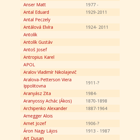
Anser Matt
1977 -
Antal Eduard
1929-2011
Antal Peczely
Antálová Elvíra
1924- 2011
Antolík
Antolík Gustáv
Antoš Josef
Antropius Karel
APOL
Aralov Vladimír Nikolajevič
Aralova-Petterson Viera
1911-?
Ippolitovna
Aranyász Zita
1984-
Aranyossy Achác (Ákos)
1870-1898
Archipenko Alexander
1887-1964
Arnegger Alois
Arnet Jozef
1906-?
Áron Nagy Lájos
1913 - 1987
Art Dusan