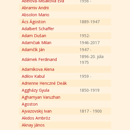
Ábelová-Mišáková Eva
1956 -
Abramiv Andrii
Absolon Mario
Ács Ágoston
1889-1947
Adalbert Schaffer
Adam Dušan
1952-
Adamčiak Milan
1946-2017
Adamčík Ján
1947 -
1896-20. júla
Adámek Ferdinand
1975
Adamíkova Alena
Adilov Kabul
1959 -
Adrienne Henczné Deák
Aggházy Gyula
1850-1919
Aghamyan Varuzhan
Agoston
Ajvazovskij Ivan
1817 - 1900
Akidos Ambróz
Aknay János