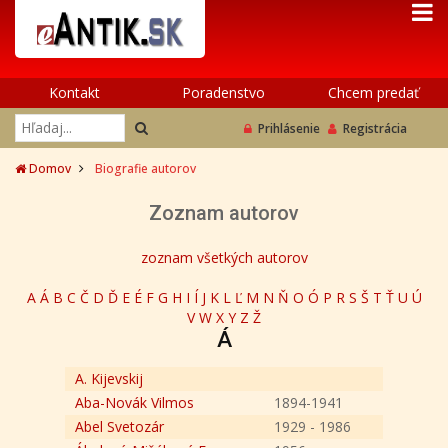
Kontakt
Poradenstvo
Chcem predať
Prihlásenie
Registrácia
Domov
Biografie autorov
Zoznam autorov
zoznam všetkých autorov
A
Á
B
C
Č
D
Ď
E
É
F
G
H
I
Í
J
K
L
Ľ
M
N
Ň
O
Ó
P
R
S
Š
T
Ť
U
Ú
V
W
X
Y
Z
Ž
Á
A. Kijevskij
Aba-Novák Vilmos
1894-1941
Abel Svetozár
1929 - 1986