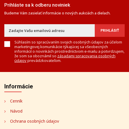
Prihláste sa k odberu noviniek
Budeme Vám zasielať informácie o nových aukciách a dielach.
Súhlasím so spracúvaním svojich osobných údajov za účelom
marketingovej komunikácie týkajúcej sa všeobecných
informácií o novinkách prostredníctvom e-mailu a potvrdzujem,
že som sa oboznámil so
zásadami spracovania osobných
údajov
prevádzkovateľom.
Informácie
Cenník
Návod
Ochrana osobných údajov