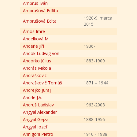
Ambrus Iván
Ambrušová Edfita
1920-9. marca
Ambrušová Edita
2015
Ámos Imre
Andelková M.
Anderle Jiří
1936-
Andok Ludwig von
Andorko Július
1883-1909
András Mikola
Andráškovič
Andraškovič Tomáš
1871 – 1944
Andrejko Juraj
Andrle J.V.
Andruš Ladislav
1963-2003
Angyal Alexander
Angyal Gejza
1888-1956
Angyal Jozef
Annigoni Pietro
1910 - 1988