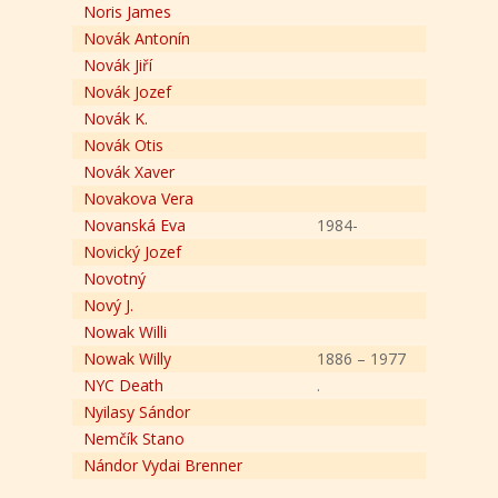
Noris James
Novák Antonín
Novák Jiří
Novák Jozef
Novák K.
Novák Otis
Novák Xaver
Novakova Vera
Novanská Eva
1984-
Novický Jozef
Novotný
Nový J.
Nowak Willi
Nowak Willy
1886 – 1977
NYC Death
.
Nyilasy Sándor
Nemčík Stano
Nándor Vydai Brenner