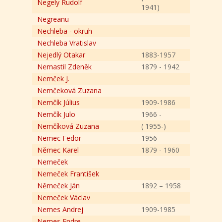
Negely Rudolf
1941)
Negreanu
Nechleba - okruh
Nechleba Vratislav
Nejedlý Otakar
1883-1957
Nemastil Zdeněk
1879 - 1942
Nemček J.
Nemčeková Zuzana
Nemčík Július
1909-1986
Nemčík Julo
1966 -
Nemčíková Zuzana
( 1955-)
Nemec Fedor
1956-
Němec Karel
1879 - 1960
Nemeček
Nemeček František
Němeček Ján
1892 – 1958
Nemeček Václav
Nemes Andrej
1909-1985
Nemes Endre