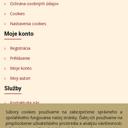
Ochrana osobných údajov
Cookies
Nastavenia cookies
Moje konto
Registrácia
Prihlásenie
Moje konto
Moji autori
Služby
Kontaktujte nás
Súbory cookies používame na zabezpečenie správneho a
Bezplatné poradenstvo
spoľahlivého fungovania našej stránky. Ďalej ich používame na
Adresa
prispôsobenie užívateľského prostredia a analýzu návštevnosti.