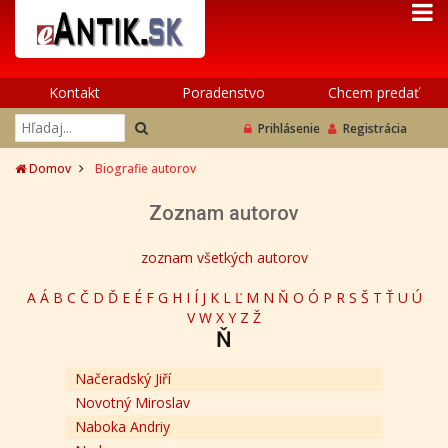
Kontakt
Poradenstvo
Chcem predať
Prihlásenie
Registrácia
Domov
Biografie autorov
Zoznam autorov
zoznam všetkých autorov
A
Á
B
C
Č
D
Ď
E
É
F
G
H
I
Í
J
K
L
Ľ
M
N
Ň
O
Ó
P
R
S
Š
T
Ť
U
Ú
V
W
X
Y
Z
Ž
Ň
Načeradský Jiří
Novotný Miroslav
Naboka Andriy