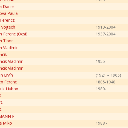
a Daniel
ová Paula
 Ferencz
a Vojtech
1913-2004
 Ferenc (Ocsi)
1937-2004
 Tibor
 Vladimír
nčík
čík Vladimír
1955-
cik Vladimir
n Ervín
(1921 – 1965)
n Ferenc
1885-1948
uk Liubov
1980-
D.
D.
D.
MANN P
a Miko
1988 -