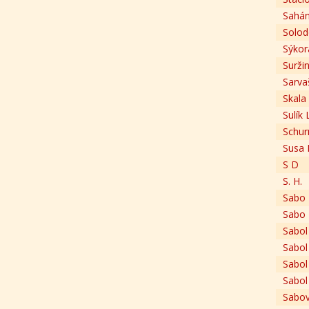
Sahán
Solod
Sýkor
Suržin
Sarvaš
Skala
Sulík 
Schu
Susa 
S D
S. H.
Sabo 
Sabo 
Sabol
Sabol
Sabol
Sabol 
Sabov