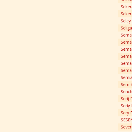
Seker
Seker
Seley
Selig
Seman
Seman
Seman
Sema
Seman
Seman
Semia
Semjé
Sench
Serij 
Seriy 
Sery 
SESE
Sever