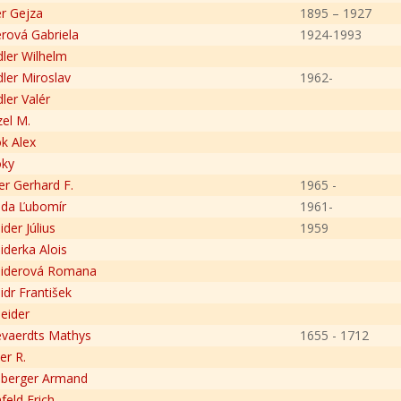
er Gejza
1895 – 1927
erová Gabriela
1924-1993
dler Wilhelm
dler Miroslav
1962-
ler Valér
zel M.
ok Alex
oky
r Gerhard F.
1965 -
da Ľubomír
1961-
der Július
1959
iderka Alois
eiderová Romana
idr František
eider
vaerdts Mathys
1655 - 1712
er R.
berger Armand
feld Erich