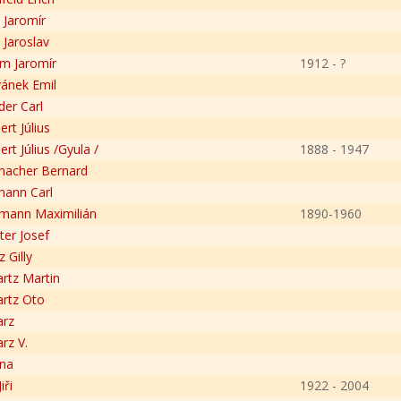
 Jaromír
 Jaroslav
m Jaromír
1912 - ?
ánek Emil
der Carl
rt Július
rt Július /Gyula /
1888 - 1947
acher Bernard
ann Carl
mann Maximilián
1890-1960
ter Josef
 Gilly
rtz Martin
rtz Oto
arz
rz V.
na
iři
1922 - 2004