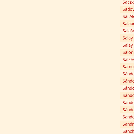
Saczk
Sadov
Sai Al
Salabe
Salaš
Salay
Salay
Saloň
Salzé
Samue
Sándo
Sándo
Sándor
Sándo
Sándo
Sándo
Sando
Sandr
Sanc