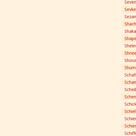
Sever
Sevke
Sezan
Shac
Shaka
Shape
Shelev
Shnee
Shova
Shume
Schaf
Schan
Schei
Sche
Schic
Schie
Schie
Schie
Schif