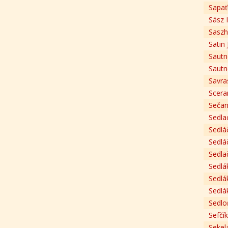
Sapať
Sász 
Saszh
Satin 
Sautn
Sautn
Savra
Scera
Sečan
Sedla
Sedlá
Sedlá
Sedlač
Sedlá
Sedlá
Sedlá
Sedlo
Sefčík
Sekel