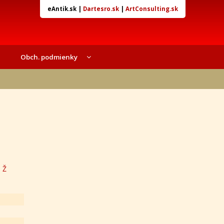
eAntik.sk
|
Dartesro.sk
|
ArtConsulting.sk
Obch. podmienky
Z
Ž