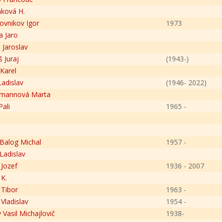
ková H.
ovnikov Igor
1973
a Jaro
 Jaroslav
 Juraj
(1943-)
 Karel
Ladislav
(1946- 2022)
rmannová Marta
Pali
1965 -
Balog Michal
1957 -
Ladislav
 Jozef
1936 - 2007
 K.
 Tibor
1963 -
Vladislav
1954 -
 Vasil Michajlovič
1938-