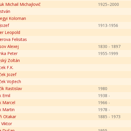
uk Michail Michajlovič
1925–2000
István
egyi Koloman
Jozef
1913-1956
er Leopold
erova Felisitas
sov Alexej
1830 - 1897
nka Peter
1955-1999
ský Zoltán
cek F.K.
ček Jozef
ček Vojtech
ík Rastislav
1980
k Emil
1938 -
k Marcel
1966 -
k Martin
1978 -
ň Otakar
1885 - 1973
 Viktor
a Dušan
1955-