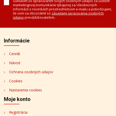
Súhlasím so spracúvaním svojich osobných údajov za účelom
marketingovej komunikácie týkajúcej sa všeobecných
informácií o novinkách prostredníctvom e-mailu a potvrdzujem,
že som sa oboznámil so
zásadami spracovania osobných
údajov
prevádzkovateľom.
Informácie
Cenník
Návod
Ochrana osobných údajov
Cookies
Nastavenia cookies
Moje konto
Registrácia