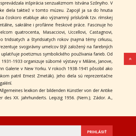
sprevádzala inšpirácia senzualizmom Istvána Szőnyiho. V
e diela taktiež v tomto múzeu. Zapojil ja sa do hnutia
a čoskoro etabluje ako významný príslušník tzv. rímskej
tálne, sakrálne i profánne freskové práce. Fascinuje ho
elcom quatrocenta, Masacciovi, Uccellovi, Castagnovi,
o tridsiatych a štyridsiatych rokov (najmä témy cirkusu,
rezentuje svojprávny umelcov štýl založený na farebných
uplatňuje poetizmus symbolického používania farieb. Od
1931-1933 organizuje súborné výstavy v Miláne, Janove,
ann Galerie v New Yorku. V rokoch 1938-1941 pôsobil ako
kom patril Ernest Zmeták). Jeho diela sú reprezentačne
alérií.
Allgemeines lexikon der bildenden Künstler von der Antike
r des XX. Jahrhunderts. Leipzig 1956. (Nem.); Zádor. A.,