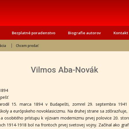
Bezplatné poradenstvo
Biografie autorov
Kontakt
ácia
Chcem predať
Vilmos Aba-Novák
.1894
pešť
rodil 15. marca 1894 v Budapešti, zomrel 29. septembra 1941
j školy a európskeho novoklasicizmu. Na druhej strane sa zdôrazňuje, 
y a osobitého prístupu k výzvam modernizmu prvej polovice 20. stor
h 1914-1918 bol na frontoch prvej svetovej vojny. Začínal ako grafik a