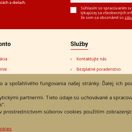
iách a dielach.
Súhlasím so spracúvaním sv
týkajúcej sa všeobecných in
že som sa oboznámil so
zás
onto
Služby
ácia
Kontaktujte nás
enie
Bezplatné poradenstvo
onto
 a spoľahlivého fungovania našej stránky. Ďalej ich p
tori
lytickými partnermi. Tieto údaje sú uchovávané a spraco
s“.
v prostredníctvom súborov cookies použitím zobrazených
bchodné podmienky
Ochrana os. údajov
Kontakt
Bezplatné po
okies
eAntik.sk © 2007 - 2026