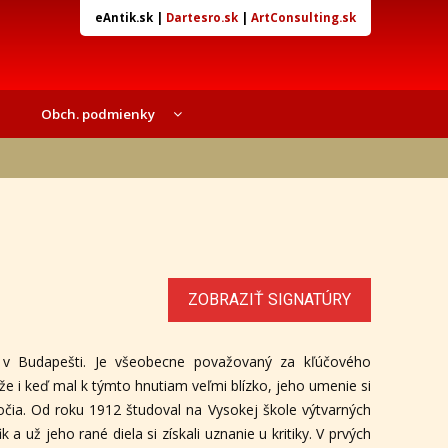
eAntik.sk
|
Dartesro.sk
|
ArtConsulting.sk
Obch. podmienky
ZOBRAZIŤ SIGNATÚRY
 v Budapešti. Je všeobecne považovaný za kľúčového
že i keď mal k týmto hnutiam veľmi blízko, jeho umenie si
očia. Od roku 1912 študoval na Vysokej škole výtvarných
 už jeho rané diela si získali uznanie u kritiky. V prvých