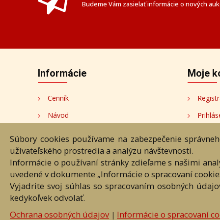
Budeme Vám zasielať informácie o nových aukc
Informácie
Moje k
Cenník
Registr
Návod
Prihlás
Ochrana osobných údajov
Moje k
Súbory cookies používame na zabezpečenie správneho
užívateľského prostredia a analýzu návštevnosti.
Cookies
Moji au
Informácie o používaní stránky zdieľame s našimi ana
Nastavenia cookies
uvedené v dokumente „Informácie o spracovaní cookie
Vyjadrite svoj súhlas so spracovaním osobných údajo
kedykoľvek odvolať.
Úvod
Návod
Cenník
O
Ochrana osobných údajov
Informácie o spracovaní co
|