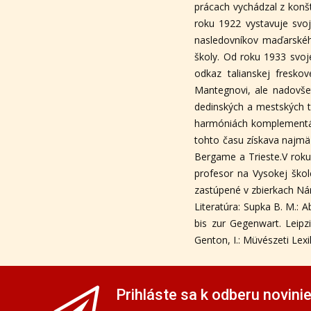
prácach vychádzal z konš
roku 1922 vystavuje svoj
nasledovníkov maďarského
školy. Od roku 1933 svoj
odkaz talianskej fresko
Mantegnovi, ale nadovšetk
dedinských a mestských t
harmóniách komplementár
tohto času získava najmä
Bergame a Trieste.V roku
profesor na Vysokej škol
zastúpené v zbierkach Nár
Literatúra: Supka B. M.: 
bis zur Gegenwart. Leipz
Genton, I.: Müvészeti Lex
Prihláste sa k odberu novini