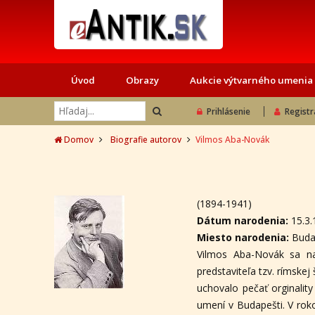
Úvod
Obrazy
Aukcie výtvarného umenia
Prihlásenie
Registr
Domov
Biografie autorov
Vilmos Aba-Novák
(1894-1941)
Dátum narodenia:
15.3
Miesto narodenia:
Buda
Vilmos Aba-Novák sa na
predstaviteľa tzv. rímske
uchovalo pečať orginalit
umení v Budapešti. V rokoc