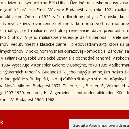
truktivizmu a symbolizmu Bélu Uitza. Úvodné maliarske pokusy zasa 
e grafické práce v Ernst Múzeu v Budapešti a v roku 1924 maliarsk
 aktivizmu. Od roku 1929 začína dlhodobý pobyt v Taliansku, kde s
e tvorivé aktivity rovnocenne delí medzi komornú tvorbu a monumen
vej maľby, pred maliarmi vrcholnej renesancie dával prednosť um
o Giottovi. V jeho maliarstve nasleduje ďalšia perióda – zrelé diel
rhov, veduty miest a klasické žánre – predovšetkým akt), ktoré už p
nych tónov, v pokojnom vyznení obrazovej kompozície. Zároveň sa 
 v Taliansku vysoké umelecké uznanie a obchodné renomé. V rokoch 
 1934 vystavuje v Konebler Galerie v Londýne, roku 1935 v Silberm
e výtvarných umení v Budapešti (k jeho najvýznamnejším našim žia
odnej galérie v Budapešti, ako aj ďalších štátnych stredoeurópskych g
Aba Novák Vilmos. Budapest 1971; Thieme, U., Becker, F., Volmer, H.: 
ig 1907-1950; Vollmer, H.: Allgemeines Lexikonder bildenden Künstle
ikon I-IV. Budapest 1965-1968.
ek