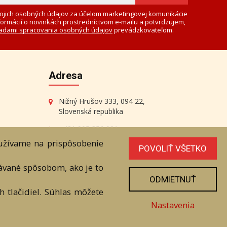
ojich osobných údajov za účelom marketingovej komunikácie
formácií o novinkách prostredníctvom e-mailu a potvrdzujem,
adami spracovania osobných údajov
prevádzkovateľom.
Adresa
Nižný Hrušov 333, 094 22,
Slovenská republika
+421 905 356 921
+421 905 959 101
oužívame na prispôsobenie
POVOLIŤ VŠETKO
eantik@eantik.sk
vávané spôsobom, ako je to
ODMIETNUŤ
 tlačidiel. Súhlas môžete
radenstvo
Biografie autorov
Nastavenia