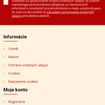
Súhlasím so spracúvaním svojich osobných údajov za účelom
marketingovej komunikácie týkajúcej sa všeobecných
informácií o novinkách prostredníctvom e-mailu a potvrdzujem,
že som sa oboznámil so
zásadami spracovania osobných
údajov
prevádzkovateľom.
Informácie
Cenník
Návod
Ochrana osobných údajov
Cookies
Nastavenia cookies
Moje konto
Registrácia