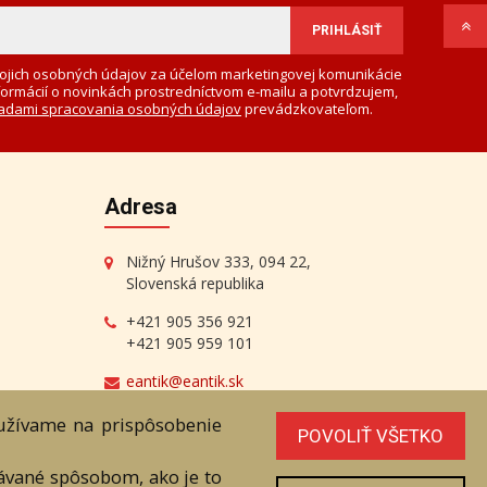
ojich osobných údajov za účelom marketingovej komunikácie
formácií o novinkách prostredníctvom e-mailu a potvrdzujem,
adami spracovania osobných údajov
prevádzkovateľom.
Adresa
Nižný Hrušov 333, 094 22,
Slovenská republika
+421 905 356 921
+421 905 959 101
eantik@eantik.sk
oužívame na prispôsobenie
POVOLIŤ VŠETKO
vávané spôsobom, ako je to
radenstvo
Biografie autorov