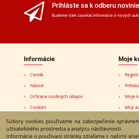
Prihláste sa k odberu novini
Budeme Vám zasielať informácie o nových aukc
Informácie
Moje k
Cenník
Registr
Návod
Prihlás
Ochrana osobných údajov
Moje k
Cookies
Moji au
Nastavenia cookies
Súbory cookies používame na zabezpečenie správneho
užívateľského prostredia a analýzu návštevnosti.
Informácie o používaní stránky zdieľame s našimi ana
Úvod
Návod
Cenník
O