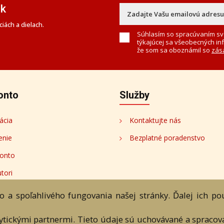
ek
iách a dielach.
Súhlasím so spracúvaním sv
týkajúcej sa všeobecných in
že som sa oboznámil so
zás
onto
Služby
ácia
Kontaktujte nás
enie
Bezplatné poradenstvo
onto
tori
 a spoľahlivého fungovania našej stránky. Ďalej ich p
lytickými partnermi. Tieto údaje sú uchovávané a spraco
bchodné podmienky
Ochrana os. údajov
Kontakt
Bezplatné po