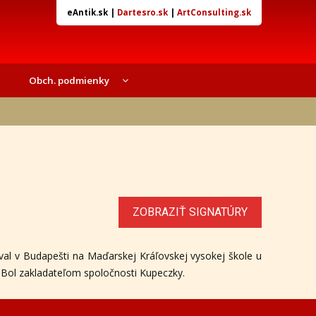
eAntik.sk
|
Dartesro.sk
|
ArtConsulting.sk
Obch. podmienky
ZOBRAZIŤ SIGNATÚRY
val v Budapešti na Maďarskej Kráľovskej vysokej škole u
. Bol zakladateľom spoločnosti Kupeczky.