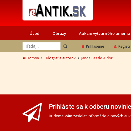
Úvod
Obrazy
Aukcie výtvarného umenia
Prihlásenie
Registr
Domov
Biografie autorov
Janos Laszlo Aldor
Prihláste sa k odberu novini
Budeme Vám zasielať informácie o nových aukc