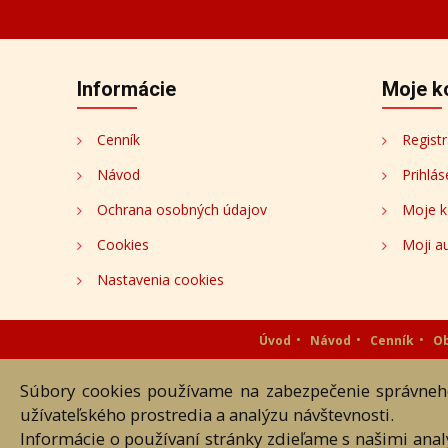
Informácie
Moje k
Cenník
Registr
Návod
Prihlás
Ochrana osobných údajov
Moje k
Cookies
Moji au
Nastavenia cookies
Úvod
Návod
Cenník
O
Súbory cookies používame na zabezpečenie správneho
Akékoľvek používanie obrazových
užívateľského prostredia a analýzu návštevnosti.
Informácie o používaní stránky zdieľame s našimi ana