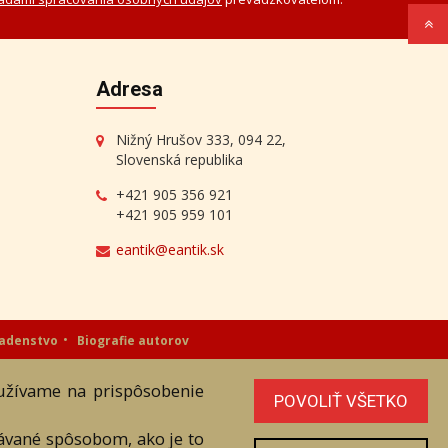
Adresa
Nižný Hrušov 333, 094 22,
Slovenská republika
+421 905 356 921
+421 905 959 101
eantik@eantik.sk
radenstvo
Biografie autorov
oužívame na prispôsobenie
níka. Všetky práva sú vyhradené.
POVOLIŤ VŠETKO
vávané spôsobom, ako je to