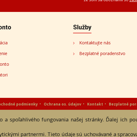
onto
Služby
ácia
Kontaktujte nás
enie
Bezplatné poradenstvo
onto
tori
bchodné podmienky
Ochrana os. údajov
Kontakt
Bezplatné po
eAntik.sk © 2007 - 2026
 a spoľahlivého fungovania našej stránky. Ďalej ich p
 a textových súčastí tejto stránky je podmienené výslovným súhlasom jej vlast
lytickými partnermi. Tieto údaje sú uchovávané a spraco