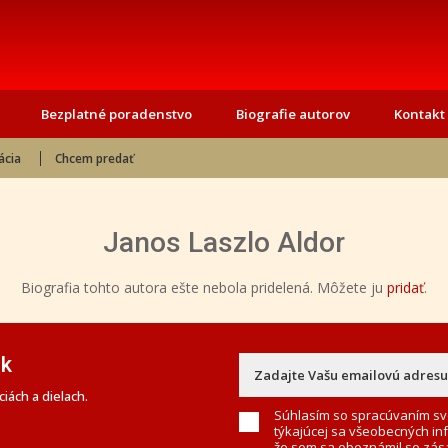
Bezplatné poradenstvo
Biografie autorov
Kontakt
ácia
Chcem predať
Janos Laszlo Aldor
Biografia tohto autora ešte nebola pridelená. Môžete ju
pridať
.
ek
iách a dielach.
Súhlasím so spracúvaním sv
týkajúcej sa všeobecných in
že som sa oboznámil so
zás