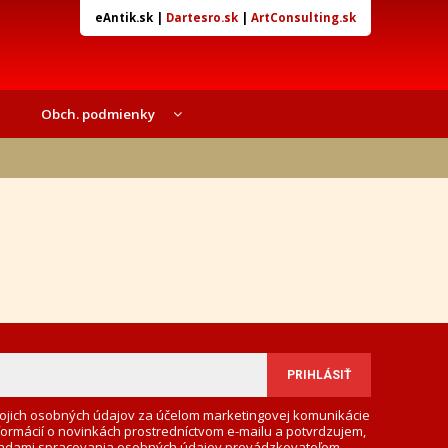
eAntik.sk
|
Dartesro.sk
|
ArtConsulting.sk
Obch. podmienky
ojich osobných údajov za účelom marketingovej komunikácie
formácií o novinkách prostredníctvom e-mailu a potvrdzujem,
adami spracovania osobných údajov
prevádzkovateľom.