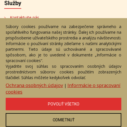
Služby
Kontaktujte nás
Súbory cookies používame na zabezpečenie správneho a
Bezplatné poradenstvo
spoľahlivého fungovania našej stránky. Ďalej ich používame na
Adresa
prispôsobenie užívateľského prostredia a analýzu návštevnosti.
Informácie o používaní stránky zdieľame s našimi analytickými
partnermi. Tieto údaje sú uchovávané a spracovávané
Nižný Hrušov 333, 094 22,
spôsobom, ako je to uvedené v dokumente „Informácie o
Slovenská republika
spracovaní cookies“.
Vyjadrite svoj súhlas so spracovaním osobných údajov
+421 905 356 921
prostredníctvom súborov cookies použitím zobrazených
+421 905 959 101
tlačidiel. Súhlas môžete kedykoľvek odvolať.
eantik@eantik.sk
Ochrana osobných údajov
Informácie o spracovaní
|
cookies
Úvod
Návod
Cenník
Obchodné podmienky
POVOLIŤ VŠETKO
Ochrana os. údajov
Kontakt
Bezplatné poradenstvo
Biografie autorov
ODMIETNUŤ
eAntik.sk © 2007 - 2026
Akékoľvek používanie obrazových a textových súčastí tejto stránky je