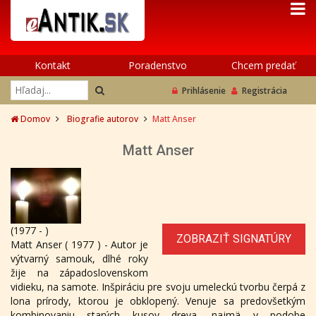
Kontakt
Poradenstvo
Chcem predať
Prihlásenie
Registrácia
Domov
Biografie autorov
Matt Anser
Matt Anser
(1977 - )
ZOBRAZIŤ SIGNATÚRY
Matt Anser ( 1977 ) - Autor je
výtvarný samouk, dlhé roky
žije na západoslovenskom
vidieku, na samote. Inšpiráciu pre svoju umeleckú tvorbu čerpá z
lona prírody, ktorou je obklopený. Venuje sa predovšetkým
kombinovaniu starých kusov dreva, najmä v podobe