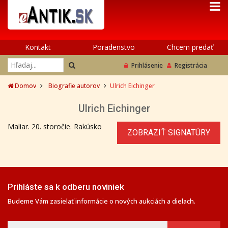
Kontakt
Poradenstvo
Chcem predať
Prihlásenie
Registrácia
Domov
Biografie autorov
Ulrich Eichinger
Ulrich Eichinger
Maliar. 20. storočie. Rakúsko
ZOBRAZIŤ SIGNATÚRY
Prihláste sa k odberu noviniek
Budeme Vám zasielať informácie o nových aukciách a dielach.