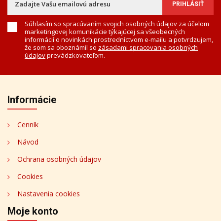
Súhlasím so spracúvaním svojich osobných údajov za účelom
marketingovej komunikácie týkajúcej sa všeobecných
informácií o novinkách prostredníctvom e-mailu a potvrdzujem,
že som sa oboznámil so
zásadami spracovania osobných
údajov
prevádzkovateľom.
Informácie
Cenník
Návod
Ochrana osobných údajov
Cookies
Nastavenia cookies
Moje konto