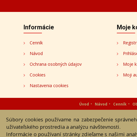
Informácie
Moje k
Cenník
Registr
Návod
Prihlás
Ochrana osobných údajov
Moje k
Cookies
Moji au
Nastavenia cookies
Úvod
Návod
Cenník
O
Súbory cookies používame na zabezpečenie správneho
Akékoľvek používanie obrazových
užívateľského prostredia a analýzu návštevnosti.
Informácie o používaní stránky zdieľame s našimi ana