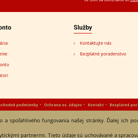
onto
Služby
ácia
Kontaktujte nás
enie
Bezplatné poradenstvo
onto
tori
bchodné podmienky
Ochrana os. údajov
Kontakt
Bezplatné po
eAntik.sk © 2007 - 2026
 a spoľahlivého fungovania našej stránky. Ďalej ich p
 a textových súčastí tejto stránky je podmienené výslovným súhlasom jej vlast
lytickými partnermi. Tieto údaje sú uchovávané a spraco