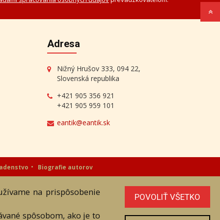
Adresa
Nižný Hrušov 333, 094 22,
Slovenská republika
+421 905 356 921
+421 905 959 101
eantik@eantik.sk
radenstvo
Biografie autorov
oužívame na prispôsobenie
níka. Všetky práva sú vyhradené.
POVOLIŤ VŠETKO
vávané spôsobom, ako je to