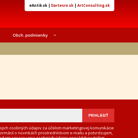
eAntik.sk
|
Dartesro.sk
|
ArtConsulting.sk
Obch. podmienky
ojich osobných údajov za účelom marketingovej komunikácie
formácií o novinkách prostredníctvom e-mailu a potvrdzujem,
adami spracovania osobných údajov
prevádzkovateľom.