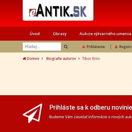
Úvod
Obrazy
Aukcie výtvarného umenia
Prihlásenie
Registr
Domov
Biografie autorov
Tibor Erno
Prihláste sa k odberu novini
Budeme Vám zasielať informácie o nových aukc