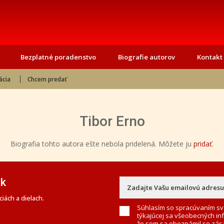
Bezplatné poradenstvo
Biografie autorov
Kontakt
ácia
Chcem predať
Tibor Erno
Biografia tohto autora ešte nebola pridelená. Môžete ju
pridať
.
ek
iách a dielach.
Súhlasím so spracúvaním sv
týkajúcej sa všeobecných in
že som sa oboznámil so
zás