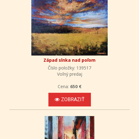
Západ slnka nad poľom
Číslo položky: 139517
Voľný predaj
Cena:
650 €
ZOBRAZIŤ