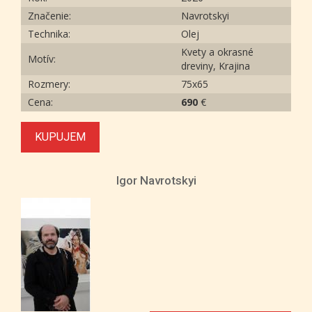
Značenie:
Navrotskyi
Technika:
Olej
Kvety a okrasné
Motív:
dreviny, Krajina
Rozmery:
75x65
Cena:
690
€
KUPUJEM
Igor Navrotskyi