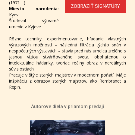
(1971 - )
ZOBRAZIŤ SIGNATÚRY
Miesto narodenia:
Kyev
Študoval výtvarné
umenie v Kyjeve.
Rôzne techniky, experimentovanie, hľadanie vlastných
výrazových možností – následná filtrácia týchto snáh v
nespočetných výstavách – stavia pred nás umelca zrelého s
jasnou víziou stvárňovaného sveta, obohatenou o
intelektuálne hádanky, tvoriac reálny obraz v nereálnych
súvislostiach.
Pracuje v štýle starých majstrov v modernom poňatí. Máje
inšpiráciu z obrazov starých majstrov, ako Rembrandt a
Repin.
Autorove diela v priamom predaji