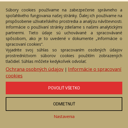
Súbory cookies používame na zabezpečenie správneho a
spoľahlivého fungovania našej stránky. Ďalej ich používame na
prispôsobenie užívateľského prostredia a analýzu návštevnosti.
Informácie o používaní stránky zdieľame s našimi analytickými
partnermi. Tieto údaje sú uchovávané a spracovávané
spôsobom, ako je to uvedené v dokumente „Informácie o
spracovaní cookies“.
Vyjadrite svoj súhlas so spracovaním osobných údajov
prostredníctvom súborov cookies použitím zobrazených
tlačidiel. Súhlas môžete kedykoľvek odvolať.
Tatry
Ochrana osobných údajov
Informácie o spracovaní
|
Číslo položky: 156105
cookies
Voľný predaj
POVOLIŤ VŠETKO
Cena:
420 €
ZOBRAZIŤ
ODMIETNUŤ
Nastavenia