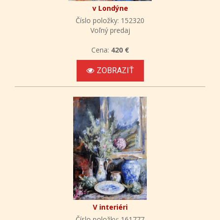
v Londýne
Číslo položky: 152320
Voľný predaj
Cena:
420 €
ZOBRAZIŤ
V interiéri
Číslo položky: 161777