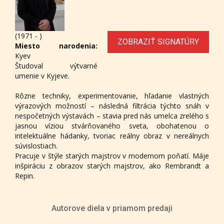
(1971 - )
ZOBRAZIŤ SIGNATÚRY
Miesto narodenia:
Kyev
Študoval výtvarné
umenie v Kyjeve.
Rôzne techniky, experimentovanie, hľadanie vlastných
výrazových možností – následná filtrácia týchto snáh v
nespočetných výstavách – stavia pred nás umelca zrelého s
jasnou víziou stvárňovaného sveta, obohatenou o
intelektuálne hádanky, tvoriac reálny obraz v nereálnych
súvislostiach.
Pracuje v štýle starých majstrov v modernom poňatí. Máje
inšpiráciu z obrazov starých majstrov, ako Rembrandt a
Repin.
Autorove diela v priamom predaji