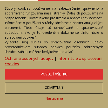
ZOBRAZIŤ
Súbory cookies používame na zabezpečenie správneho a
spoľahlivého fungovania našej stránky. Ďalej ich používame na
prispôsobenie užívateľského prostredia a analýzu návštevnosti.
Informácie o používaní stránky zdieľame s našimi analytickými
partnermi. Tieto údaje sú uchovávané a spracovávané
spôsobom, ako je to uvedené v dokumente „Informácie o
spracovaní cookies“.
Vyjadrite svoj súhlas so spracovaním osobných údajov
prostredníctvom súborov cookies použitím zobrazených
tlačidiel. Súhlas môžete kedykoľvek odvolať.
Ochrana osobných údajov
Informácie o spracovaní
|
cookies
Tatry
POVOLIŤ VŠETKO
Číslo položky: 156105
Voľný predaj
ODMIETNUŤ
Cena:
420 €
Nastavenia
ZOBRAZIŤ