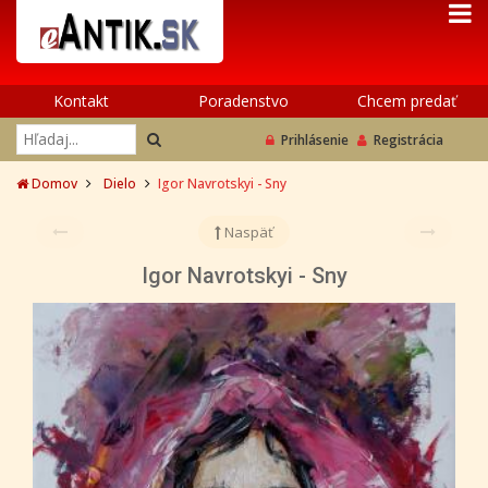
Kontakt
Poradenstvo
Chcem predať
Prihlásenie
Registrácia
Domov
Dielo
Igor Navrotskyi - Sny
Naspäť
Igor Navrotskyi - Sny