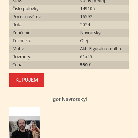
Stav:
Voľný predaj
Číslo položky:
149105
Počet návštev:
16592
Rok:
2024
Značenie:
Navrotskyi
Technika:
Olej
Motív:
Akt, Figurálna maľba
Rozmery:
61х45
Cena:
550
€
KUPUJEM
Igor Navrotskyi