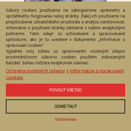
Súbory cookies používame na zabezpečenie správneho a
Tatry
spoľahlivého fungovania našej stránky. Ďalej ich používame na
Číslo položky: 156105
prispôsobenie užívateľského prostredia a analýzu návštevnosti.
Voľný predaj
Informácie o používaní stránky zdieľame s našimi analytickými
partnermi. Tieto údaje sú uchovávané a spracovávané
Cena:
420 €
spôsobom, ako je to uvedené v dokumente „Informácie o
spracovaní cookies“.
ZOBRAZIŤ
Vyjadrite svoj súhlas so spracovaním osobných údajov
prostredníctvom súborov cookies použitím zobrazených
tlačidiel. Súhlas môžete kedykoľvek odvolať.
Ochrana osobných údajov
Informácie o spracovaní
|
cookies
POVOLIŤ VŠETKO
ODMIETNUŤ
Nastavenia