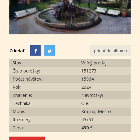
Zdieľať
pridať do albumu
Stav:
Voľný predaj
Číslo položky:
151273
Počet návštev:
15964
Rok:
2024
Značenie:
Navrotskyi
Technika:
Olej
Motív:
Krajina, Mesto
Rozmery:
45х61
Cena:
430
€