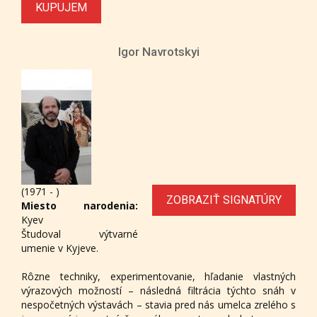
KUPUJEM
Igor Navrotskyi
(1971 - )
ZOBRAZIŤ SIGNATÚRY
Miesto narodenia:
Kyev
Študoval výtvarné
umenie v Kyjeve.
Rôzne techniky, experimentovanie, hľadanie vlastných
výrazových možností – následná filtrácia týchto snáh v
nespočetných výstavách – stavia pred nás umelca zrelého s