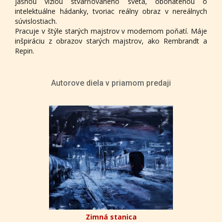
jasnou víziou stvárňovaného sveta, obohatenou o
intelektuálne hádanky, tvoriac reálny obraz v nereálnych
súvislostiach.
Pracuje v štýle starých majstrov v modernom poňatí. Máje
inšpiráciu z obrazov starých majstrov, ako Rembrandt a
Repin.
Autorove diela v priamom predaji
Zimná stanica