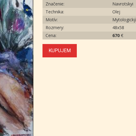
Značenie:
Navrotskyi
Technika:
Olej
Motív:
Mytologický
Rozmery:
48х58
Cena:
670
€
KUPUJEM