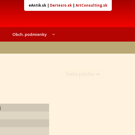
eAntik.sk
|
Dartesro.sk
|
ArtConsulting.sk
Obch. podmienky
Ďalšia položka
j