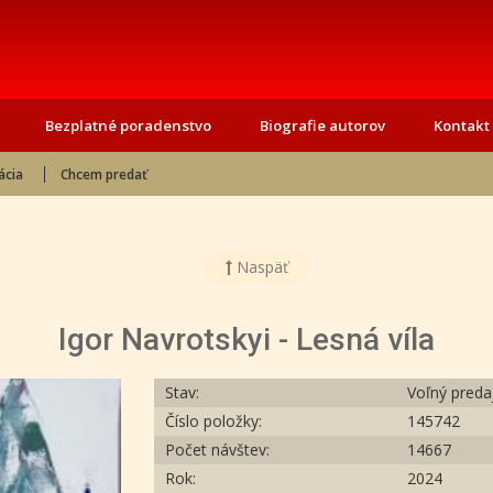
Bezplatné poradenstvo
Biografie autorov
Kontakt
ácia
Chcem predať
Naspäť
Igor Navrotskyi - Lesná víla
Stav:
Voľný preda
Číslo položky:
145742
Počet návštev:
14667
Rok:
2024