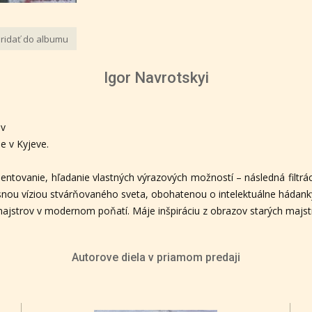
ridať do albumu
Igor Navrotskyi
ev
e v Kyjeve.
entovanie, hľadanie vlastných výrazových možností – následná filtrá
snou víziou stvárňovaného sveta, obohatenou o intelektuálne hádanky,
 majstrov v modernom poňatí. Máje inšpiráciu z obrazov starých majs
Autorove diela v priamom predaji