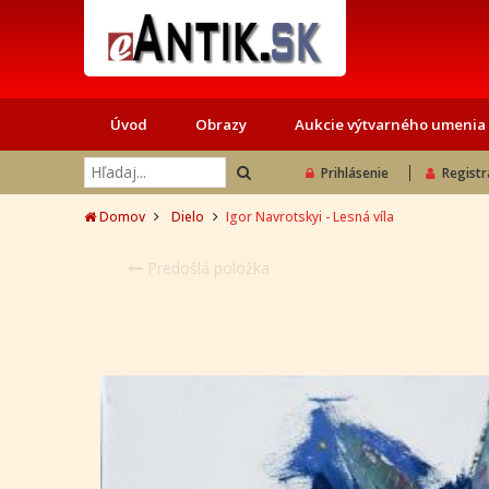
Úvod
Obrazy
Aukcie výtvarného umenia
Prihlásenie
Registr
Domov
Dielo
Igor Navrotskyi - Lesná víla
Predošlá položka