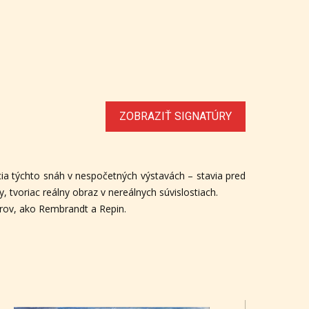
ZOBRAZIŤ SIGNATÚRY
cia týchto snáh v nespočetných výstavách – stavia pred
 tvoriac reálny obraz v nereálnych súvislostiach.
trov, ako Rembrandt a Repin.