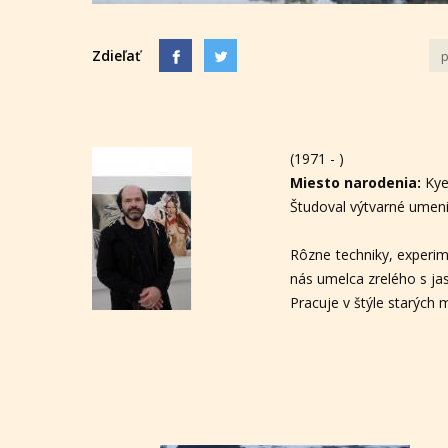
Zdieľať
p
(1971 - )
Miesto narodenia:
Ky
Študoval výtvarné umeni
Rôzne techniky, experim
nás umelca zrelého s ja
Pracuje v štýle starých