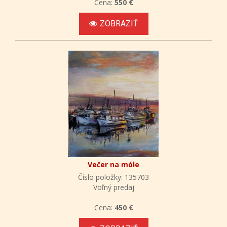
Cena:
550 €
ZOBRAZIŤ
Večer na móle
Číslo položky: 135703
Voľný predaj
Cena:
450 €