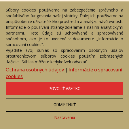
Tatry
Súbory cookies používame na zabezpečenie správneho a
Číslo položky: 167848
spoľahlivého fungovania našej stránky. Ďalej ich používame na
Voľný predaj
prispôsobenie užívateľského prostredia a analýzu návštevnosti.
Informácie o používaní stránky zdieľame s našimi analytickými
Cena:
590 €
partnermi. Tieto údaje sú uchovávané a spracovávané
spôsobom, ako je to uvedené v dokumente „Informácie o
ZOBRAZIŤ
spracovaní cookies“.
Vyjadrite svoj súhlas so spracovaním osobných údajov
prostredníctvom súborov cookies použitím zobrazených
tlačidiel. Súhlas môžete kedykoľvek odvolať.
Ochrana osobných údajov
Informácie o spracovaní
|
cookies
POVOLIŤ VŠETKO
ODMIETNUŤ
Nastavenia
Tatry