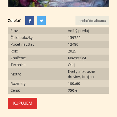
Zdieľať
pridať do albumu
Stav:
Voľný predaj
Číslo položky:
159722
Počet návštev:
12480
Rok:
2025
Značenie:
Navrotskyi
Technika:
Olej
Kvety a okrasné
Motív:
dreviny, Krajina
Rozmery:
100х60
Cena:
750
€
KUPUJEM