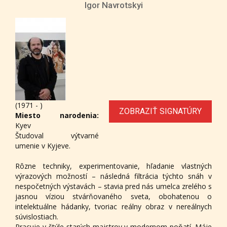
Igor Navrotskyi
(1971 - )
ZOBRAZIŤ SIGNATÚRY
Miesto narodenia:
Kyev
Študoval výtvarné
umenie v Kyjeve.
Rôzne techniky, experimentovanie, hľadanie vlastných
výrazových možností – následná filtrácia týchto snáh v
nespočetných výstavách – stavia pred nás umelca zrelého s
jasnou víziou stvárňovaného sveta, obohatenou o
intelektuálne hádanky, tvoriac reálny obraz v nereálnych
súvislostiach.
Pracuje v štýle starých majstrov v modernom poňatí. Máje