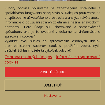
Súbory cookies používame na zabezpečenie správneho a
spoľahlivého fungovania našej stránky. Ďalej ich používame na
prispôsobenie užívateľského prostredia a analýzu návštevnosti.
Informácie o používaní stránky zdieľame s našimi analytickými
Tatry
partnermi. Tieto údaje sú uchovávané a spracovávané
Číslo položky: 156105
spôsobom, ako je to uvedené v dokumente „Informácie o
Voľný predaj
spracovaní cookies“.
Vyjadrite svoj súhlas so spracovaním osobných údajov
Cena:
420 €
prostredníctvom súborov cookies použitím zobrazených
tlačidiel. Súhlas môžete kedykoľvek odvolať.
ZOBRAZIŤ
Ochrana osobných údajov
Informácie o spracovaní
|
cookies
POVOLIŤ VŠETKO
ODMIETNUŤ
Nastavenia