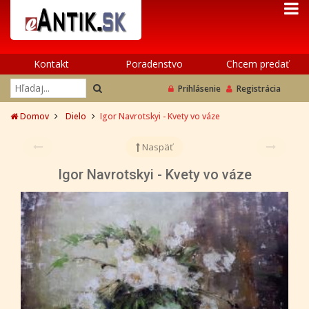
Kontakt
Poradenstvo
Chcem predať
Prihlásenie
Registrácia
Domov
Dielo
Igor Navrotskyi - Kvety vo váze
Naspäť
Igor Navrotskyi - Kvety vo váze