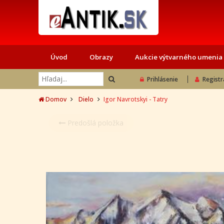
Úvod
Obrazy
Aukcie výtvarného umenia
Prihlásenie
Registr
Domov
Dielo
Igor Navrotskyi - Tatry
Predošlá položka