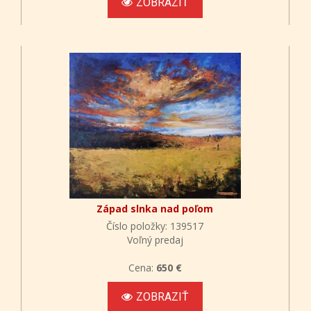
ZOBRAZIŤ
Západ slnka nad poľom
Číslo položky: 139517
Voľný predaj
Cena:
650 €
ZOBRAZIŤ