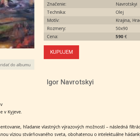
Značenie:
Navrotskyi
Technika:
Olej
Motív:
Krajina, Hr
Rozmery:
50x90
Cena:
590
€
KUPUJEM
ridať do albumu
Igor Navrotskyi
ev
e v Kyjeve.
entovanie, hľadanie vlastných výrazových možností – následná filtrá
snou víziou stvárňovaného sveta, obohatenou o intelektuálne hádanky,