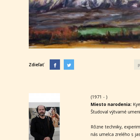
Zdieľať
p
(1971 - )
Miesto narodenia:
Ky
Študoval výtvarné umeni
Rôzne techniky, experim
nás umelca zrelého s ja