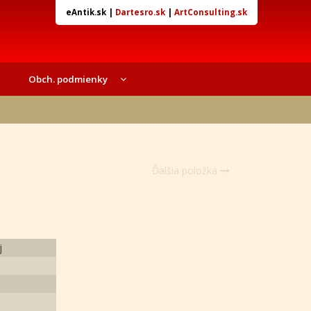
eAntik.sk
|
Dartesro.sk
|
ArtConsulting.sk
Obch. podmienky
Ďalšia položka
j