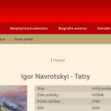
Bezplatné poradenstvo
Biografie autorov
Kontakt
ácia
Chcem predať
Naspäť
Igor Navrotskyi - Tatry
Stav:
Voľný preda
Číslo položky:
167848
Počet návštev:
5750
Rok:
2026