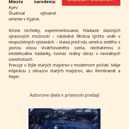
Miesto narodenia:
Kyev
Študoval výtvarné
umenie v Kyjeve.
Rôzne techniky, experimentovanie, hľadanie vlastných
výrazových možností – následná filtrácia týchto snáh v
nespočetných výstavách – stavia pred nás umelca zrelého s
jasnou víziou stvárňovaného sveta, obohatenou o
intelektuálne hádanky, tvoriac reálny obraz v nereálnych
súvislostiach.
Pracuje v štýle starých majstrov v modernom poňatí. Máje
inšpiráciu z obrazov starých majstrov, ako Rembrandt a
Repin.
Autorove diela v priamom predaji