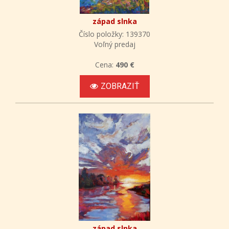
západ slnka
Číslo položky: 139370
Voľný predaj
Cena:
490 €
ZOBRAZIŤ
západ slnka