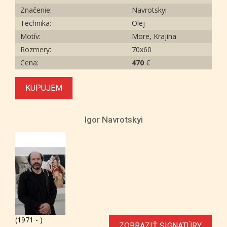
Značenie:
Navrotskyi
Technika:
Olej
Motív:
More, Krajina
Rozmery:
70х60
Cena:
470
€
KUPUJEM
Igor Navrotskyi
(1971 - )
ZOBRAZIŤ SIGNATÚRY