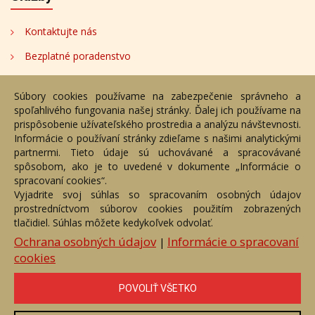
Kontaktujte nás
Bezplatné poradenstvo
Adresa
Súbory cookies používame na zabezpečenie správneho a
spoľahlivého fungovania našej stránky. Ďalej ich používame na
Nižný Hrušov 333, 094 22,
prispôsobenie užívateľského prostredia a analýzu návštevnosti.
Slovenská republika
Informácie o používaní stránky zdieľame s našimi analytickými
partnermi. Tieto údaje sú uchovávané a spracovávané
+421 905 356 921
spôsobom, ako je to uvedené v dokumente „Informácie o
+421 905 959 101
spracovaní cookies“.
eantik@eantik.sk
Vyjadrite svoj súhlas so spracovaním osobných údajov
prostredníctvom súborov cookies použitím zobrazených
tlačidiel. Súhlas môžete kedykoľvek odvolať.
Úvod
Návod
Cenník
Obchodné podmienky
Ochrana osobných údajov
Informácie o spracovaní
|
Ochrana os. údajov
Kontakt
Bezplatné poradenstvo
cookies
Biografie autorov
POVOLIŤ VŠETKO
eAntik.sk © 2007 - 2026
Akékoľvek používanie obrazových a textových súčastí tejto stránky je
podmienené výslovným súhlasom jej vlastníka. Všetky práva sú