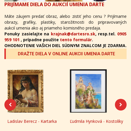
PRIJÍMAME DIELA DO AUKCIÍ UMENIA DARTE
Máte záujem predať obraz, alebo zistiť jeho cenu ? Prijímame
obrazy, grafiky, plastiky, starožitnosti do pripravovaných
aukcií umenia ako aj priameho komisného predaja.
Ponuky zasielajte na
krajnak@dartesro.sk
, resp.tel.
0905
959 101
, prípadne použite
tento formulár
.
OHODNOTENIE VAŠICH DIEL SÚDNYM ZNALCOM JE ZDARMA.
DRAŽTE DIELA V ONLINE AUKCII UMENIA DARTE
Ľudmila Hynková - Kostolíky
Andy Warhol - Mickey
Mouse