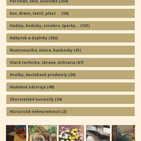
Porcelán, sklo, svietidlá
(204
)
Kov, drevo, textil, plast ...
(58
)
Hodiny, hodinky, striebro, šperky...
(101
)
Nábytok a doplnky
(302
)
Numizmatika, mince, bankovky
(41
)
Stará technika, zbrane, militaria
(67
)
Hračky, darčekové predmety
(30
)
Hudobné nástroje
(49
)
Zberateľské kuriozity
(34
)
Historické nehnuteľnosti
(2
)