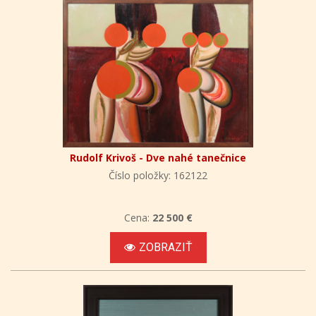
Rudolf Krivoš - Dve nahé tanečnice
Číslo položky: 162122
Cena:
22 500 €
ZOBRAZIŤ