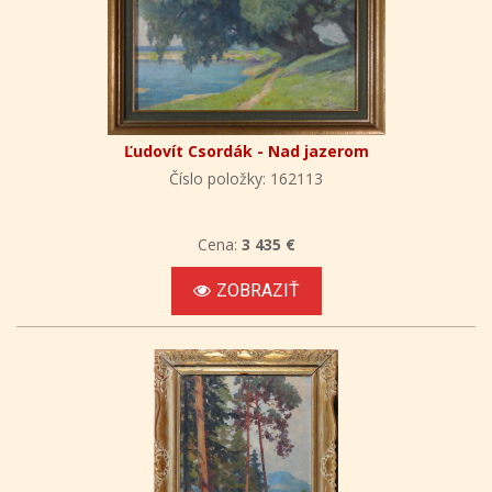
Ľudovít Csordák - Nad jazerom
Číslo položky: 162113
Cena:
3 435 €
ZOBRAZIŤ