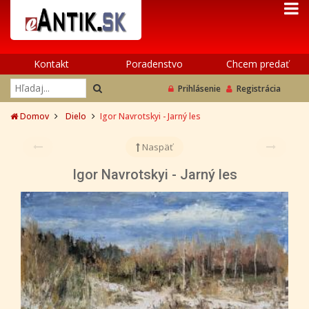
Kontakt
Poradenstvo
Chcem predať
Prihlásenie
Registrácia
Domov
Dielo
Igor Navrotskyi - Jarný les
Naspäť
Igor Navrotskyi - Jarný les