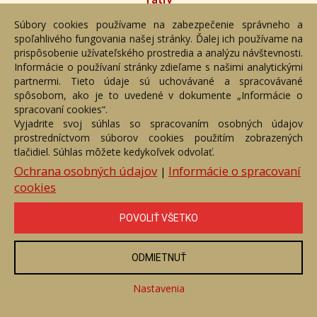
Číslo položky: 167848
Súbory cookies používame na zabezpečenie správneho a
Voľný predaj
spoľahlivého fungovania našej stránky. Ďalej ich používame na
prispôsobenie užívateľského prostredia a analýzu návštevnosti.
Cena:
590 €
Informácie o používaní stránky zdieľame s našimi analytickými
partnermi. Tieto údaje sú uchovávané a spracovávané
ZOBRAZIŤ
spôsobom, ako je to uvedené v dokumente „Informácie o
spracovaní cookies“.
Vyjadrite svoj súhlas so spracovaním osobných údajov
prostredníctvom súborov cookies použitím zobrazených
tlačidiel. Súhlas môžete kedykoľvek odvolať.
Ochrana osobných údajov
Informácie o spracovaní
|
cookies
POVOLIŤ VŠETKO
ODMIETNUŤ
Taliansko
Nastavenia
Číslo položky: 152319