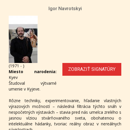
Igor Navrotskyi
(1971 - )
ZOBRAZIŤ SIGNATÚRY
Miesto narodenia:
Kyev
Študoval výtvarné
umenie v Kyjeve.
Rôzne techniky, experimentovanie, hľadanie vlastných
výrazových možností – následná filtrácia týchto snáh v
nespočetných výstavách – stavia pred nás umelca zrelého s
jasnou víziou stvárňovaného sveta, obohatenou o
intelektuálne hádanky, tvoriac reálny obraz v nereálnych
súvislostiach.