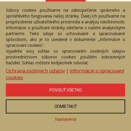
ZOBRAZIŤ
Súbory cookies používame na zabezpečenie správneho a
spoľahlivého fungovania našej stránky. Ďalej ich používame na
prispôsobenie užívateľského prostredia a analýzu návštevnosti.
Informácie o používaní stránky zdieľame s našimi analytickými
partnermi. Tieto údaje sú uchovávané a spracovávané
spôsobom, ako je to uvedené v dokumente „Informácie o
spracovaní cookies“.
Vyjadrite svoj súhlas so spracovaním osobných údajov
prostredníctvom súborov cookies použitím zobrazených
tlačidiel. Súhlas môžete kedykoľvek odvolať.
Ochrana osobných údajov
Informácie o spracovaní
|
cookies
Tatry
POVOLIŤ VŠETKO
Číslo položky: 167848
Voľný predaj
ODMIETNUŤ
Cena:
590 €
Nastavenia
ZOBRAZIŤ