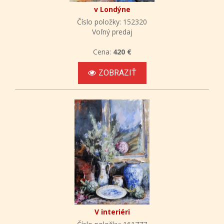
v Londýne
Číslo položky: 152320
Voľný predaj
Cena:
420 €
ZOBRAZIŤ
V interiéri