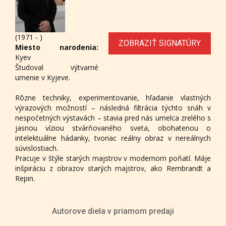
(1971 - )
ZOBRAZIŤ SIGNATÚRY
Miesto narodenia:
Kyev
Študoval výtvarné
umenie v Kyjeve.
Rôzne techniky, experimentovanie, hľadanie vlastných
výrazových možností – následná filtrácia týchto snáh v
nespočetných výstavách – stavia pred nás umelca zrelého s
jasnou víziou stvárňovaného sveta, obohatenou o
intelektuálne hádanky, tvoriac reálny obraz v nereálnych
súvislostiach.
Pracuje v štýle starých majstrov v modernom poňatí. Máje
inšpiráciu z obrazov starých majstrov, ako Rembrandt a
Repin.
Autorove diela v priamom predaji