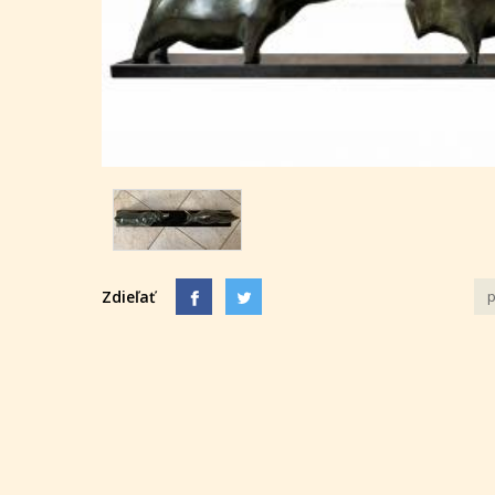
Zdieľať
p