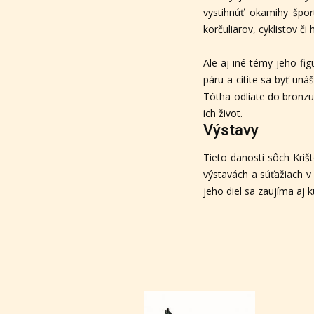
vystihnúť okamihy šport
korčuliarov, cyklistov č
Ale aj iné témy jeho fi
páru a cítite sa byť uná
Tótha odliate do bronzu 
ich život.
Výstavy
Tieto danosti sôch Kriš
výstavách a súťažiach v 
jeho diel sa zaujíma aj 