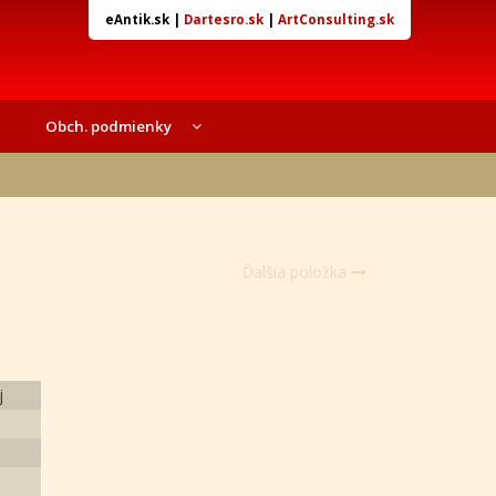
eAntik.sk
|
Dartesro.sk
|
ArtConsulting.sk
Obch. podmienky
Ďalšia položka
j