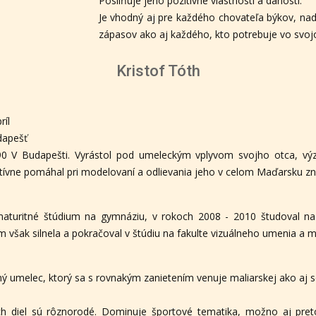
Posilňuje jeho pozitívne vlastnosti a danosti.
Je vhodný aj pre každého chovateľa býkov, nad
zápasov ako aj každého, kto potrebuje vo svojo
Kristof Tóth
ríl
dapešť
1990 V Budapešti. Vyrástol pod umeleckým vplyvom svojho otca, 
ktívne pomáhal pri modelovaní a odlievania jeho v celom Maďarsku z
aturitné štúdium na gymnáziu, v rokoch 2008 - 2010 študoval na U
m však silnela a pokračoval v štúdiu na fakulte vizuálneho umenia a m
nný umelec, ktorý sa s rovnakým zanietením venuje maliarskej ako aj s
ch diel sú rôznorodé. Dominuje športové tematika, možno aj pre