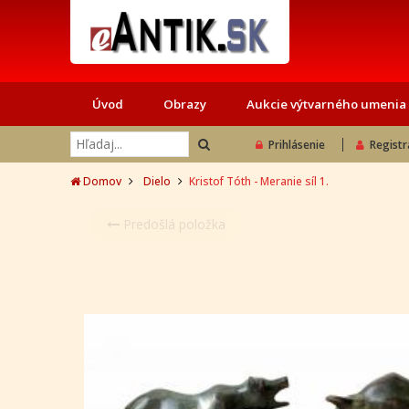
Úvod
Obrazy
Aukcie výtvarného umenia
Prihlásenie
Registr
Domov
Dielo
Kristof Tóth - Meranie síl 1.
Predošlá položka