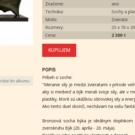
Značenie:
ano
Technika:
Sochy a plas
Motív:
Zvieratá
Rozmery:
25 x 70 x 2
Cena:
2 300
€
KUPUJEM
POPIS
Príbeh o soche:
ridať do albumu
"Meranie sily je medzi zvieratami v prírode v
aby si medveď a býk merali svoje sily, ale v mo
plastiky, ktoré sú ukážkou obrovskej sily a ener
Ako tento duel skončí, nechávam na vašu fantáz
Bronzová socha býka je ideálnym doplnkom 
zverokruhu Býk (20. apríla - 20. mája).