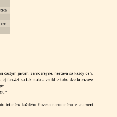
tika
0 cm
eľmi častým javom. Samozrejme, nestáva sa každý deň,
jej fantázii sa tak stalo a vznikli z toho dve bronzové
gie.
iu."
do interiéru každého človeka narodeného v znamení