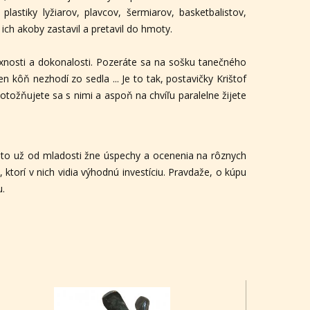
lastiky lyžiarov, plavcov, šermiarov, basketbalistov,
ich akoby zastavil a pretavil do hmoty.
exnosti a dokonalosti. Pozeráte sa na sošku tanečného
 kôň nezhodí zo sedla ... Je to tak, postavičky Krištof
totožňujete sa s nimi a aspoň na chvíľu paralelne žijete
reto už od mladosti žne úspechy a ocenenia na rôznych
ktorí v nich vidia výhodnú investíciu. Pravdaže, o kúpu
u.