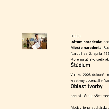
(1990)
Dátum narodenia:
2.ap
Miesto narodenia:
Bu
Narodil sa 2. apríla 
ktorému už ako dieťa a
Štúdium
V roku 2008 dokončil m
kreatívny potenciál v ňo
Oblasť tvorby
Krištof Tóth je všestra
Motívy jeho sochársky