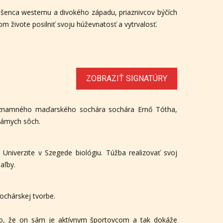
šenca westernu a divokého západu, priaznivcov býčích
m živote posilniť svoju húževnatosť a vytrvalosť.
ZOBRAZIŤ SIGNATÚRY
významného maďarského sochára sochára Ernő Tótha,
námych sôch.
niverzite v Szegede biológiu. Túžba realizovať svoj
aľby.
ochárskej tvorbe.
to, že on sám je aktívnym športovcom a tak dokáže