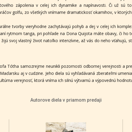
ového zápolenia v celej ich dynamike a napínavosti. Či už sú to p
i hráčov golfu, zo všetkých vnímame dramatickosť okamihov, v ktorých 
gurálne tvorby vieryhodne zachytávajú pohyb a dej v celej ich kompl
šaní rytmom tanga, pri pohľade na Dona Quijota máte obavy, či ho ten
žijú svoj vlastný život natoľko intenzívne, až vás do neho vťahujú, s
tofa Tótha samozrejme neunikli pozornosti odbornej verejnosti a p
Maďarsku aj v cudzine. Jeho diela sú vyhľadávaná zberateľmi umenia, 
kultúrna verejnosť, ktorá vníma ich silnú výtvarnú a výpovednú hodnot
Autorove diela v priamom predaji