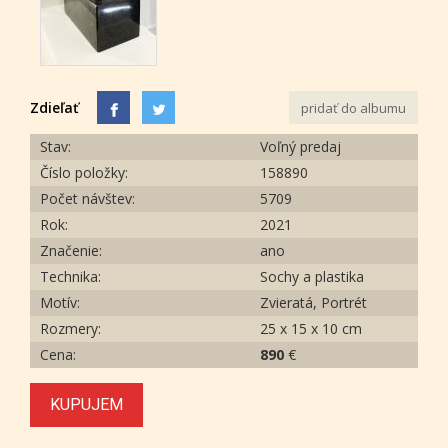
Zdieľať
pridať do albumu
Stav:
Voľný predaj
Číslo položky:
158890
Počet návštev:
5709
Rok:
2021
Značenie:
ano
Technika:
Sochy a plastika
Motív:
Zvieratá, Portrét
Rozmery:
25 x 15 x 10 cm
Cena:
890
€
KUPUJEM