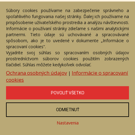
Cena:
1 600 €
Súbory cookies používame na zabezpečenie správneho a
spoľahlivého fungovania našej stránky. Ďalej ich používame na
ZOBRAZIŤ
prispôsobenie užívateľského prostredia a analýzu návštevnosti.
Informácie o používaní stránky zdieľame s našimi analytickými
partnermi. Tieto údaje sú uchovávané a spracovávané
spôsobom, ako je to uvedené v dokumente „Informácie o
spracovaní cookies“.
Vyjadrite svoj súhlas so spracovaním osobných údajov
prostredníctvom súborov cookies použitím zobrazených
tlačidiel. Súhlas môžete kedykoľvek odvolať.
Ochrana osobných údajov
Informácie o spracovaní
|
cookies
POVOLIŤ VŠETKO
Pokušenie
ODMIETNUŤ
Číslo položky: 110542
Voľný predaj
Nastavenia
Cena:
1 490 €