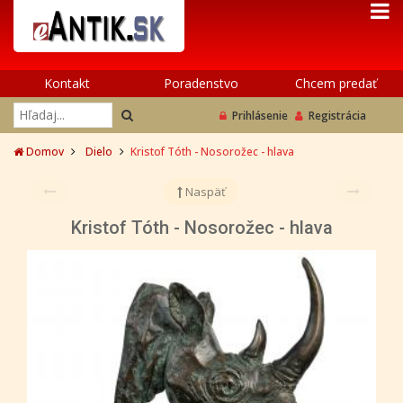
Kontakt
Poradenstvo
Chcem predať
Prihlásenie
Registrácia
Domov
Dielo
Kristof Tóth - Nosorožec - hlava
Naspäť
Kristof Tóth - Nosorožec - hlava