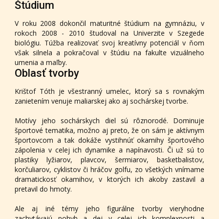
Štúdium
V roku 2008 dokončil maturitné štúdium na gymnáziu, v
rokoch 2008 - 2010 študoval na Univerzite v Szegede
biológiu. Túžba realizovať svoj kreatívny potenciál v ňom
však silnela a pokračoval v štúdiu na fakulte vizuálneho
umenia a maľby.
Oblasť tvorby
Krištof Tóth je všestranný umelec, ktorý sa s rovnakým
zanietením venuje maliarskej ako aj sochárskej tvorbe.
Motívy jeho sochárskych diel sú rôznorodé. Dominuje
športové tematika, možno aj preto, že on sám je aktívnym
športovcom a tak dokáže vystihnúť okamihy športového
zápolenia v celej ich dynamike a napínavosti. Či už sú to
plastiky lyžiarov, plavcov, šermiarov, basketbalistov,
korčuliarov, cyklistov či hráčov golfu, zo všetkých vnímame
dramatickosť okamihov, v ktorých ich akoby zastavil a
pretavil do hmoty.
Ale aj iné témy jeho figurálne tvorby vieryhodne
zachytávajú pohyb a dej v celej ich komplexnosti a