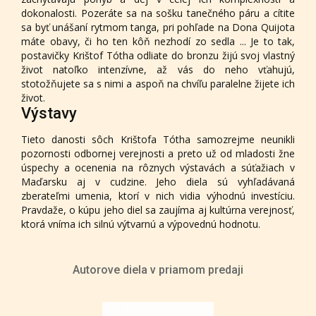
dokonalosti. Pozeráte sa na sošku tanečného páru a cítite
sa byť unášaní rytmom tanga, pri pohľade na Dona Quijota
máte obavy, či ho ten kôň nezhodí zo sedla ... Je to tak,
postavičky Krištof Tótha odliate do bronzu žijú svoj vlastný
život natoľko intenzívne, až vás do neho vťahujú,
stotožňujete sa s nimi a aspoň na chvíľu paralelne žijete ich
život.
Výstavy
Tieto danosti sôch Krištofa Tótha samozrejme neunikli
pozornosti odbornej verejnosti a preto už od mladosti žne
úspechy a ocenenia na rôznych výstavách a súťažiach v
Maďarsku aj v cudzine. Jeho diela sú vyhľadávaná
zberateľmi umenia, ktorí v nich vidia výhodnú investíciu.
Pravdaže, o kúpu jeho diel sa zaujíma aj kultúrna verejnosť,
ktorá vníma ich silnú výtvarnú a výpovednú hodnotu.
Autorove diela v priamom predaji