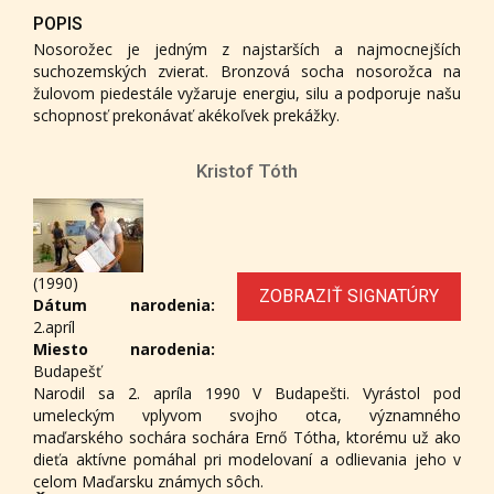
POPIS
Nosorožec je jedným z najstarších a najmocnejších
suchozemských zvierat. Bronzová socha nosorožca na
žulovom piedestále vyžaruje energiu, silu a podporuje našu
schopnosť prekonávať akékoľvek prekážky.
Kristof Tóth
(1990)
ZOBRAZIŤ SIGNATÚRY
Dátum narodenia:
2.apríl
Miesto narodenia:
Budapešť
Narodil sa 2. apríla 1990 V Budapešti. Vyrástol pod
umeleckým vplyvom svojho otca, významného
maďarského sochára sochára Ernő Tótha, ktorému už ako
dieťa aktívne pomáhal pri modelovaní a odlievania jeho v
celom Maďarsku známych sôch.