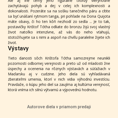
Ale aj iné témy jeho figurálne tvorby vieryhodne
zachytávajú pohyb a dej v celej ich komplexnosti a
dokonalosti. Pozeráte sa na sošku tanečného páru a cítite
sa byť unášaní rytmom tanga, pri pohľade na Dona Quijota
máte obavy, či ho ten kôň nezhodí zo sedla ... Je to tak,
postavičky Krištof Tótha odliate do bronzu žijú svoj vlastný
život natoľko intenzívne, až vás do neho vťahujú,
stotožňujete sa s nimi a aspoň na chvíľu paralelne žijete ich
život.
Výstavy
Tieto danosti sôch Krištofa Tótha samozrejme neunikli
pozornosti odbornej verejnosti a preto už od mladosti žne
úspechy a ocenenia na rôznych výstavách a súťažiach v
Maďarsku aj v cudzine. Jeho diela sú vyhľadávaná
zberateľmi umenia, ktorí v nich vidia výhodnú investíciu.
Pravdaže, o kúpu jeho diel sa zaujíma aj kultúrna verejnosť,
ktorá vníma ich silnú výtvarnú a výpovednú hodnotu.
Autorove diela v priamom predaji