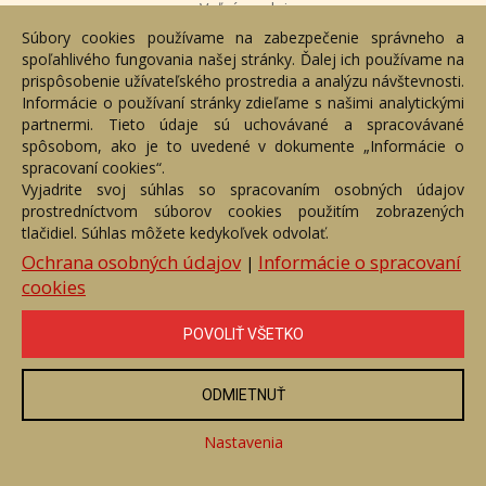
Voľný predaj
Súbory cookies používame na zabezpečenie správneho a
Cena:
1 600 €
spoľahlivého fungovania našej stránky. Ďalej ich používame na
prispôsobenie užívateľského prostredia a analýzu návštevnosti.
ZOBRAZIŤ
Informácie o používaní stránky zdieľame s našimi analytickými
partnermi. Tieto údaje sú uchovávané a spracovávané
spôsobom, ako je to uvedené v dokumente „Informácie o
spracovaní cookies“.
Vyjadrite svoj súhlas so spracovaním osobných údajov
prostredníctvom súborov cookies použitím zobrazených
tlačidiel. Súhlas môžete kedykoľvek odvolať.
Ochrana osobných údajov
Informácie o spracovaní
|
cookies
POVOLIŤ VŠETKO
ODMIETNUŤ
Pokušenie
Číslo položky: 110542
Nastavenia
Voľný predaj