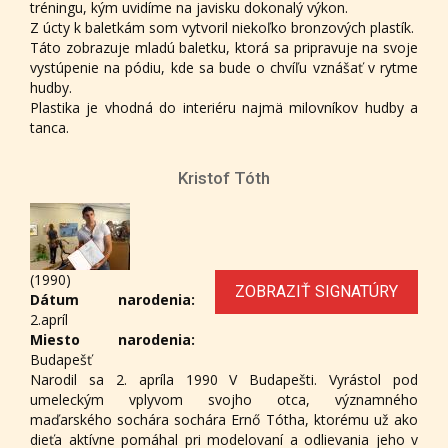
tréningu, kým uvidíme na javisku dokonalý výkon.
Z úcty k baletkám som vytvoril niekoľko bronzových plastík.
Táto zobrazuje mladú baletku, ktorá sa pripravuje na svoje
vystúpenie na pódiu, kde sa bude o chvíľu vznášať v rytme
hudby.
Plastika je vhodná do interiéru najmä milovníkov hudby a
tanca.
Kristof Tóth
(1990)
ZOBRAZIŤ SIGNATÚRY
Dátum narodenia:
2.apríl
Miesto narodenia:
Budapešť
Narodil sa 2. apríla 1990 V Budapešti. Vyrástol pod
umeleckým vplyvom svojho otca, významného
maďarského sochára sochára Ernő Tótha, ktorému už ako
dieťa aktívne pomáhal pri modelovaní a odlievania jeho v