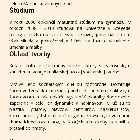
celom Maďarsku známych sôch.
Štúdium
V roku 2008 dokončil maturitné štúdium na gymnáziu, v
rokoch 2008 - 2010 študoval na Univerzite v Szegede
biológiu. Túžba realizovať svoj kreatívny potenciál v ňom
však silnela a pokračoval v štúdiu na fakulte vizuálneho
umenia a maľby.
Oblasť tvorby
Krištof Tóth je všestranný umelec, ktorý sa s rovnakým
zanietením venuje maliarskej ako aj sochárskej tvorbe.
Motívy jeho sochárskych diel sú rôznorodé. Dominuje
športové tematika, možno aj preto, že on sám je aktívnym
športovcom a tak dokáže vystihnúť okamihy športového
zápolenia v celej ich dynamike a napínavosti. Či už sú to
plastiky lyžiarov, plavcov, šermiarov, basketbalistov,
korčuliarov, cyklistov či hráčov golfu, zo všetkých vnímame
dramatickosť okamihov, v ktorých ich akoby zastavil a
pretavil do hmoty.