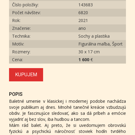
Číslo položky:
143683
Počet návštev:
6820
Rok:
2021
Značenie:
ano
Technika:
Sochy a plastika
Motív:
Figurálna maľba, Šport
Rozmery:
30 x 17 cm
Cena:
1 600
€
KUPUJEM
POPIS
Baletné umenie v klasickej i modernej podobe nachádza
svoje publikum aj dnes. Mnohé tanečné kreácie vzbudzujú
obdiv. Je fascinujúce sledovať, ako sa dá príbeh a emócie
vyjadriť aj bez slov, iba hudbou a tancom.
Mám rád balet. Aj preto, že si uvedomujem obrovskú
fyzickú a psychickú náročnosť stoviek hodín tvrdého