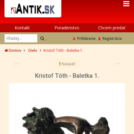
Kontakt
Poradenstvo
Chcem predať
Prihlásenie
Registrácia
Domov
Dielo
Kristof Tóth - Baletka 1.
Naspäť
Kristof Tóth - Baletka 1.