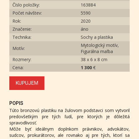
Číslo položky:
163884
Počet návštev:
5590
Rok:
2020
Značenie:
áno
Technika:
Sochy a plastika
Mytologický motív,
Motív:
Figurálna maľba
Rozmery:
38 x 6 x 8 cm
Cena:
1 300
€
KUPUJEM
POPIS
Túto bronzovú plastiku na žulovom podstavci som vytvoril
predovšetkým pre tých ľudí, pre ktorých je dôležitá
spravodlivosť.
Môže byť ideálnym doplnkom právnikov, advokátov,
sudcov, prokurátorov, ale rovnako aj pre tých, ktorí sa