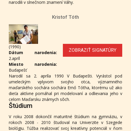
narodili v slnečnom znamení Váhy.
Kristof Tóth
(1990)
ZOBRAZIŤ SIGNATÚRY
Dátum narodenia:
2.apríl
Miesto narodenia:
Budapešť
Narodil sa 2. apríla 1990 V Budapešti. Vyrástol pod
umeleckým vplyvom svojho otca, významného
maďarského sochára sochára Ernő Tótha, ktorému už ako
dieťa aktívne pomáhal pri modelovaní a odlievania jeho v
celom Maďarsku známych sôch.
Štúdium
V roku 2008 dokončil maturitné štúdium na gymnáziu, v
rokoch 2008 - 2010 študoval na Univerzite v Szegede
biológiu. Túžba realizovať svoj kreatívny potenciál v ňom