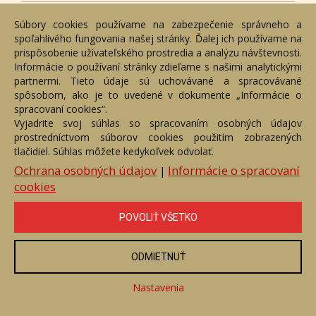
Súbory cookies používame na zabezpečenie správneho a
spoľahlivého fungovania našej stránky. Ďalej ich používame na
prispôsobenie užívateľského prostredia a analýzu návštevnosti.
Informácie o používaní stránky zdieľame s našimi analytickými
partnermi. Tieto údaje sú uchovávané a spracovávané
spôsobom, ako je to uvedené v dokumente „Informácie o
spracovaní cookies“.
Vyjadrite svoj súhlas so spracovaním osobných údajov
prostredníctvom súborov cookies použitím zobrazených
tlačidiel. Súhlas môžete kedykoľvek odvolať.
Ochrana osobných údajov
Informácie o spracovaní
|
Pokušenie
cookies
Číslo položky: 110542
Voľný predaj
POVOLIŤ VŠETKO
Cena:
1 490 €
ODMIETNUŤ
ZOBRAZIŤ
Nastavenia