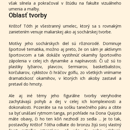
však silnela a pokračoval v štúdiu na fakulte vizuálneho
umenia a maľby.
Oblasť tvorby
Krištof Tóth je všestranný umelec, ktorý sa s rovnakým
zanietením venuje maliarskej ako aj sochárskej tvorbe.
Motívy jeho sochárskych diel sú rôznorodé. Dominuje
športové tematika, možno aj preto, že on sám je aktívnym
športovcom a tak dokáže vystihnúť okamihy športového
zápolenia v celej ich dynamike a napínavosti. Či už sú to
plastiky lyžiarov, plavcov, šermiarov, basketbalistov,
korčuliarov, cyklistov či hráčov golfu, zo všetkých vnímame
dramatickosť okamihov, v ktorých ich akoby zastavil a
pretavil do hmoty.
Ale aj iné témy jeho figurálne tvorby vieryhodne
zachytávajú pohyb a dej v celej ich komplexnosti a
dokonalosti. Pozeráte sa na sošku tanečného páru a cítite
sa byť unášaní rytmom tanga, pri pohľade na Dona Quijota
máte obavy, či ho ten kôň nezhodí zo sedla ... Je to tak,
postavičky Krištof Tótha odliate do bronzu žijú svoj vlastný