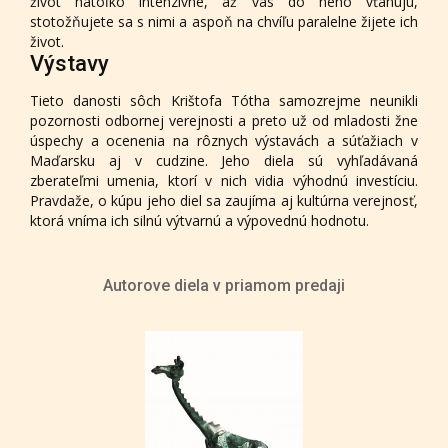
život natoľko intenzívne, až vás do neho vťahujú,
stotožňujete sa s nimi a aspoň na chvíľu paralelne žijete ich
život.
Výstavy
Tieto danosti sôch Krištofa Tótha samozrejme neunikli
pozornosti odbornej verejnosti a preto už od mladosti žne
úspechy a ocenenia na rôznych výstavách a súťažiach v
Maďarsku aj v cudzine. Jeho diela sú vyhľadávaná
zberateľmi umenia, ktorí v nich vidia výhodnú investíciu.
Pravdaže, o kúpu jeho diel sa zaujíma aj kultúrna verejnosť,
ktorá vníma ich silnú výtvarnú a výpovednú hodnotu.
Autorove diela v priamom predaji