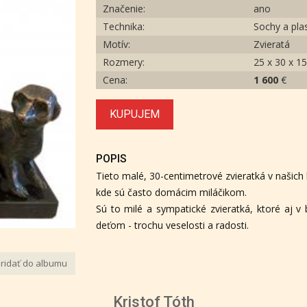
Značenie:
ano
Technika:
Sochy a plas
Motív:
Zvieratá
Rozmery:
25 x 30 x 1
Cena:
1 600
€
KUPUJEM
POPIS
Tieto malé, 30-centimetrové zvieratká v našich k
kde sú často domácim miláčikom.
Sú to milé a sympatické zvieratká, ktoré aj
deťom - trochu veselosti a radosti.
ridať do albumu
Kristof Tóth