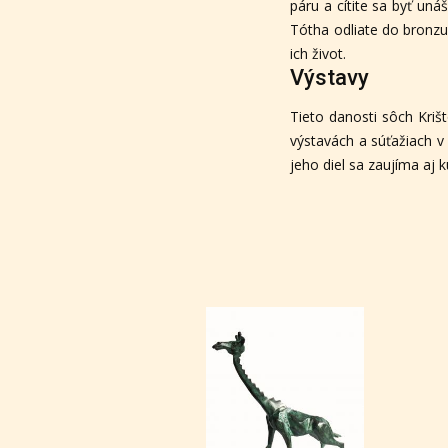
páru a cítite sa byť uná
Tótha odliate do bronzu 
ich život.
Výstavy
Tieto danosti sôch Kriš
výstavách a súťažiach v 
jeho diel sa zaujíma aj 