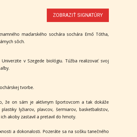
ZOBRAZIŤ SIGNATÚRY
významného maďarského sochára sochára Ernő Tótha,
námych sôch.
niverzite v Szegede biológiu. Túžba realizovať svoj
aľby.
ochárskej tvorbe.
to, že on sám je aktívnym športovcom a tak dokáže
lastiky lyžiarov, plavcov, šermiarov, basketbalistov,
ich akoby zastavil a pretavil do hmoty.
exnosti a dokonalosti. Pozeráte sa na sošku tanečného