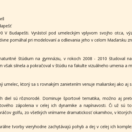
ríl
dapešť
1990 V Budapešti. Vyrástol pod umeleckým vplyvom svojho otca, 
ktívne pomáhal pri modelovaní a odlievania jeho v celom Maďarsku z
aturitné štúdium na gymnáziu, v rokoch 2008 - 2010 študoval na U
m však silnela a pokračoval v štúdiu na fakulte vizuálneho umenia a m
nný umelec, ktorý sa s rovnakým zanietením venuje maliarskej ako aj s
ch diel sú rôznorodé. Dominuje športové tematika, možno aj pre
ového zápolenia v celej ich dynamike a napínavosti. Či už sú to p
i hráčov golfu, zo všetkých vnímame dramatickosť okamihov, v ktorých 
gurálne tvorby vieryhodne zachytávajú pohyb a dej v celej ich kompl