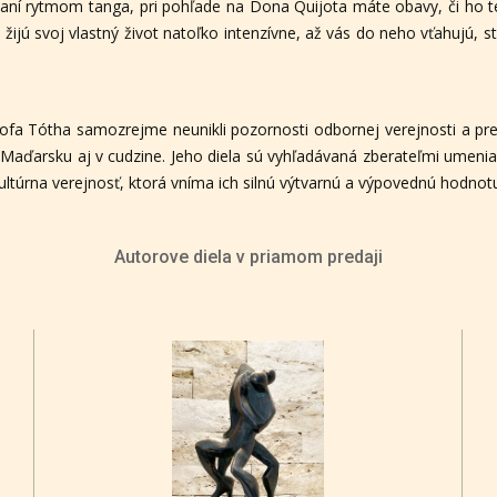
šaní rytmom tanga, pri pohľade na Dona Quijota máte obavy, či ho ten
žijú svoj vlastný život natoľko intenzívne, až vás do neho vťahujú, s
tofa Tótha samozrejme neunikli pozornosti odbornej verejnosti a p
Maďarsku aj v cudzine. Jeho diela sú vyhľadávaná zberateľmi umenia, 
kultúrna verejnosť, ktorá vníma ich silnú výtvarnú a výpovednú hodnot
Autorove diela v priamom predaji