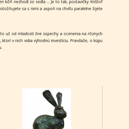
 kôň nezhodí zo sedla ... Je to tak, postavičky Krištof
totožňujete sa s nimi a aspoň na chvíľu paralelne žijete
reto už od mladosti žne úspechy a ocenenia na rôznych
ktorí v nich vidia výhodnú investíciu. Pravdaže, o kúpu
u.