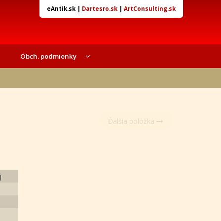
eAntik.sk
|
Dartesro.sk
|
ArtConsulting.sk
Obch. podmienky
Ďalšia položka
j