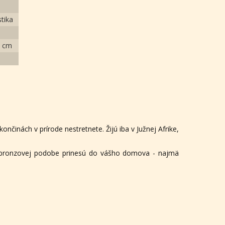
tika
5 cm
ončinách v prírode nestretnete. Žijú iba v Južnej Afrike,
 v bronzovej podobe prinesú do vášho domova - najmä