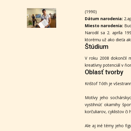
(1990)
Dátum narodenia:
2.ap
Miesto narodenia:
Bu
Narodil sa 2. apríla 
ktorému už ako dieťa a
Štúdium
V roku 2008 dokončil m
kreatívny potenciál v ňo
Oblasť tvorby
Krištof Tóth je všestra
Motívy jeho sochársky
vystihnúť okamihy šport
korčuliarov, cyklistov č
Ale aj iné témy jeho fi