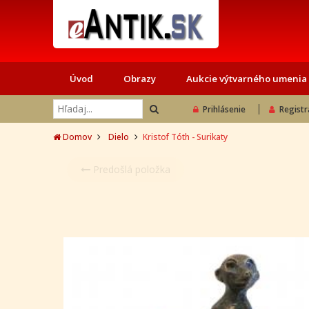
Úvod
Obrazy
Aukcie výtvarného umenia
Prihlásenie
Registr
Domov
Dielo
Kristof Tóth - Surikaty
Predošlá položka