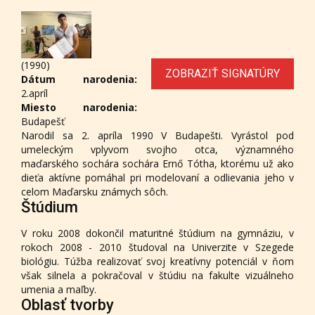
(1990)
ZOBRAZIŤ SIGNATÚRY
Dátum narodenia:
2.apríl
Miesto narodenia:
Budapešť
Narodil sa 2. apríla 1990 V Budapešti. Vyrástol pod
umeleckým vplyvom svojho otca, významného
maďarského sochára sochára Ernő Tótha, ktorému už ako
dieťa aktívne pomáhal pri modelovaní a odlievania jeho v
celom Maďarsku známych sôch.
Štúdium
V roku 2008 dokončil maturitné štúdium na gymnáziu, v
rokoch 2008 - 2010 študoval na Univerzite v Szegede
biológiu. Túžba realizovať svoj kreatívny potenciál v ňom
však silnela a pokračoval v štúdiu na fakulte vizuálneho
umenia a maľby.
Oblasť tvorby