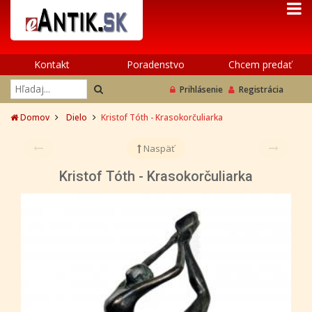
Kontakt
Poradenstvo
Chcem predať
Prihlásenie
Registrácia
Domov
Dielo
Kristof Tóth - Krasokorčuliarka
Naspäť
Kristof Tóth - Krasokorčuliarka