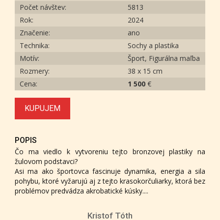
Počet návštev:
5813
Rok:
2024
Značenie:
ano
Technika:
Sochy a plastika
Motív:
Šport, Figurálna maľba
Rozmery:
38 x 15 cm
Cena:
1 500
€
KUPUJEM
POPIS
Čo ma viedlo k vytvoreniu tejto bronzovej plastiky na
žulovom podstavci?
Asi ma ako športovca fascinuje dynamika, energia a sila
pohybu, ktoré vyžarujú aj z tejto krasokorčuliarky, ktorá bez
problémov predvádza akrobatické kúsky....
Kristof Tóth