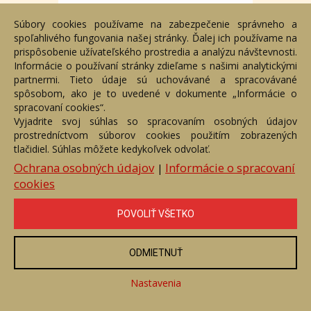
Súbory cookies používame na zabezpečenie správneho a
spoľahlivého fungovania našej stránky. Ďalej ich používame na
prispôsobenie užívateľského prostredia a analýzu návštevnosti.
Informácie o používaní stránky zdieľame s našimi analytickými
partnermi. Tieto údaje sú uchovávané a spracovávané
spôsobom, ako je to uvedené v dokumente „Informácie o
spracovaní cookies“.
Vyjadrite svoj súhlas so spracovaním osobných údajov
prostredníctvom súborov cookies použitím zobrazených
tlačidiel. Súhlas môžete kedykoľvek odvolať.
Rovnováha
Ochrana osobných údajov
Informácie o spracovaní
|
Číslo položky: 158309
cookies
Voľný predaj
Cena:
1 600 €
POVOLIŤ VŠETKO
ZOBRAZIŤ
ODMIETNUŤ
Nastavenia