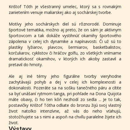
Krištof Tóth je všestranný umelec, ktorý sa s rovnakým
zanietením venuje maliarskej ako aj sochárskej tvorbe.
Motívy jeho sochárskych diel sú rôznorodé. Dominuje
športové tematika, možno aj preto, že on sám je aktívnym
športovcom a tak dokáže vystihnúť okamihy športového
zápolenia v celej ich dynamike a napínavosti. Či už sú to
plastiky lyžiarov, plavcov, šermiarov, basketbalistov,
korčuliarov, cyklistov či hráčov golfu, zo všetkých vnímame
dramatickosť okamihov, v ktorých ich akoby zastavil a
pretavil do hmoty.
Ale aj iné témy jeho figurálne tvorby vieryhodne
zachytávajú pohyb a dej v celej ich komplexnosti a
dokonalosti. Pozeráte sa na sošku tanečného páru a cítite
sa byť unášaní rytmom tanga, pri pohľade na Dona Quijota
máte obavy, či ho ten kôň nezhodí zo sedla ... Je to tak,
postavičky Krištof Tótha odliate do bronzu žijú svoj vlastný
život natoľko intenzívne, až vás do neho vťahujú,
stotožňujete sa s nimi a aspoň na chvíľu paralelne žijete ich
život.
Výstavy