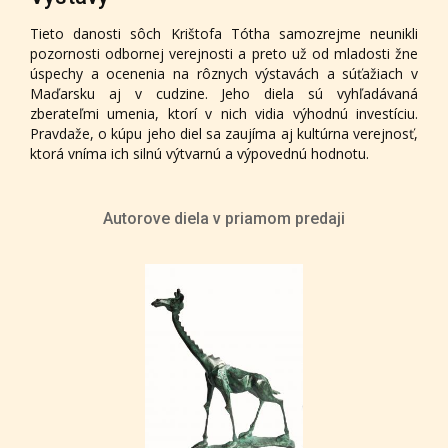
Tieto danosti sôch Krištofa Tótha samozrejme neunikli
pozornosti odbornej verejnosti a preto už od mladosti žne
úspechy a ocenenia na rôznych výstavách a súťažiach v
Maďarsku aj v cudzine. Jeho diela sú vyhľadávaná
zberateľmi umenia, ktorí v nich vidia výhodnú investíciu.
Pravdaže, o kúpu jeho diel sa zaujíma aj kultúrna verejnosť,
ktorá vníma ich silnú výtvarnú a výpovednú hodnotu.
Autorove diela v priamom predaji