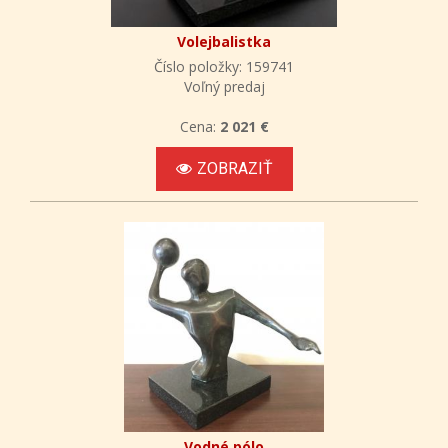
Volejbalistka
Číslo položky: 159741
Voľný predaj
Cena:
2 021 €
ZOBRAZIŤ
Vodné pólo