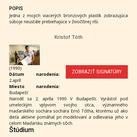
POPIS
Jedna z mojich viacerých bronzových plastík zobrazujúca
súboje neustále prebiehajúce v živočíšnej ríši.
Kristof Tóth
(1990)
ZOBRAZIŤ SIGNATÚRY
Dátum narodenia:
2.apríl
Miesto narodenia:
Budapešť
Narodil sa 2. apríla 1990 V Budapešti. Vyrástol pod
umeleckým vplyvom svojho otca, významného
maďarského sochára sochára Ernő Tótha, ktorému už ako
dieťa aktívne pomáhal pri modelovaní a odlievania jeho v
celom Maďarsku známych sôch.
Štúdium