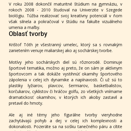
V roku 2008 dokončil maturitné štúdium na gymnáziu, v
rokoch 2008 - 2010 študoval na Univerzite v Szegede
biológiu. Túžba realizovať svoj kreatívny potenciál v ňom
však silnela a pokračoval v štúdiu na fakulte vizuálneho
umenia a maľby.
Oblasť tvorby
Krištof Tóth je všestranný umelec, ktorý sa s rovnakým
zanietením venuje maliarskej ako aj sochárskej tvorbe.
Motívy jeho sochárskych diel sú rôznorodé. Dominuje
športové tematika, možno aj preto, že on sám je aktívnym
športovcom a tak dokáže vystihnúť okamihy športového
zápolenia v celej ich dynamike a napínavosti. Či už sú to
plastiky lyžiarov, plavcov, šermiarov, basketbalistov,
korčuliarov, cyklistov či hráčov golfu, zo všetkých vnímame
dramatickosť okamihov, v ktorých ich akoby zastavil a
pretavil do hmoty.
Ale aj iné témy jeho figurálne tvorby vieryhodne
zachytávajú pohyb a dej v celej ich komplexnosti a
dokonalosti. Pozeráte sa na sošku tanečného páru a cítite