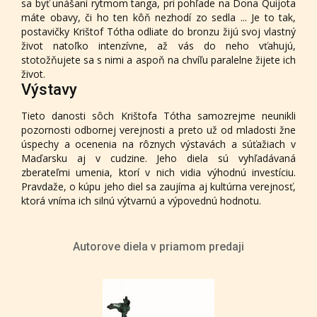
sa byť unášaní rytmom tanga, pri pohľade na Dona Quijota
máte obavy, či ho ten kôň nezhodí zo sedla ... Je to tak,
postavičky Krištof Tótha odliate do bronzu žijú svoj vlastný
život natoľko intenzívne, až vás do neho vťahujú,
stotožňujete sa s nimi a aspoň na chvíľu paralelne žijete ich
život.
Výstavy
Tieto danosti sôch Krištofa Tótha samozrejme neunikli
pozornosti odbornej verejnosti a preto už od mladosti žne
úspechy a ocenenia na rôznych výstavách a súťažiach v
Maďarsku aj v cudzine. Jeho diela sú vyhľadávaná
zberateľmi umenia, ktorí v nich vidia výhodnú investíciu.
Pravdaže, o kúpu jeho diel sa zaujíma aj kultúrna verejnosť,
ktorá vníma ich silnú výtvarnú a výpovednú hodnotu.
Autorove diela v priamom predaji