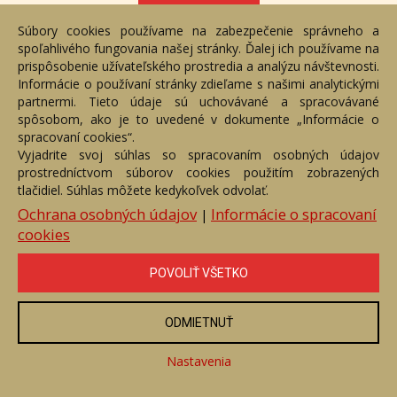
Súbory cookies používame na zabezpečenie správneho a
spoľahlivého fungovania našej stránky. Ďalej ich používame na
prispôsobenie užívateľského prostredia a analýzu návštevnosti.
Informácie o používaní stránky zdieľame s našimi analytickými
partnermi. Tieto údaje sú uchovávané a spracovávané
spôsobom, ako je to uvedené v dokumente „Informácie o
spracovaní cookies“.
Vyjadrite svoj súhlas so spracovaním osobných údajov
prostredníctvom súborov cookies použitím zobrazených
tlačidiel. Súhlas môžete kedykoľvek odvolať.
Ochrana osobných údajov
Informácie o spracovaní
|
cookies
Plameniak
Číslo položky: 159748
POVOLIŤ VŠETKO
Voľný predaj
Cena:
900 €
ODMIETNUŤ
ZOBRAZIŤ
Nastavenia