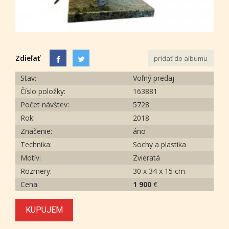
Zdieľať
pridať do albumu
Stav:
Voľný predaj
Číslo položky:
163881
Počet návštev:
5728
Rok:
2018
Značenie:
áno
Technika:
Sochy a plastika
Motív:
Zvieratá
Rozmery:
30 x 34 x 15 cm
Cena:
1 900
€
KUPUJEM