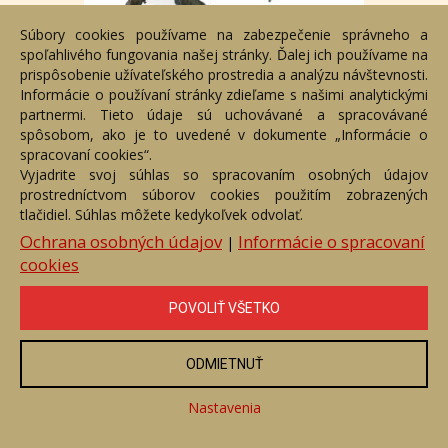
Súbory cookies používame na zabezpečenie správneho a
spoľahlivého fungovania našej stránky. Ďalej ich používame na
prispôsobenie užívateľského prostredia a analýzu návštevnosti.
Informácie o používaní stránky zdieľame s našimi analytickými
Pokušenie
partnermi. Tieto údaje sú uchovávané a spracovávané
Číslo položky: 110542
spôsobom, ako je to uvedené v dokumente „Informácie o
Voľný predaj
spracovaní cookies“.
Vyjadrite svoj súhlas so spracovaním osobných údajov
Cena:
1 490 €
prostredníctvom súborov cookies použitím zobrazených
tlačidiel. Súhlas môžete kedykoľvek odvolať.
ZOBRAZIŤ
Ochrana osobných údajov
Informácie o spracovaní
|
cookies
POVOLIŤ VŠETKO
ODMIETNUŤ
Nastavenia