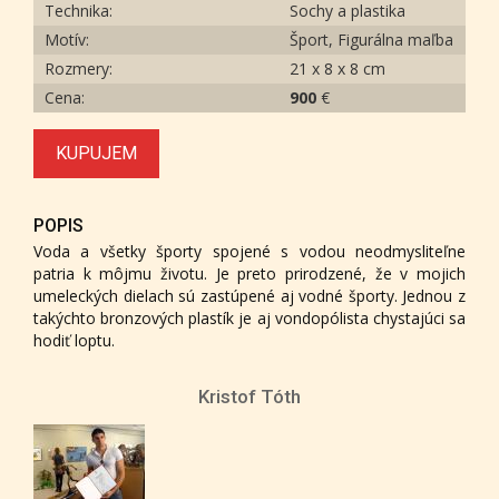
Technika:
Sochy a plastika
Motív:
Šport, Figurálna maľba
Rozmery:
21 x 8 x 8 cm
Cena:
900
€
KUPUJEM
POPIS
Voda a všetky športy spojené s vodou neodmysliteľne
patria k môjmu životu. Je preto prirodzené, že v mojich
umeleckých dielach sú zastúpené aj vodné športy. Jednou z
takýchto bronzových plastík je aj vondopólista chystajúci sa
hodiť loptu.
Kristof Tóth