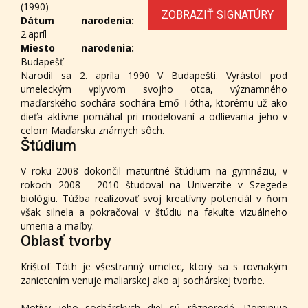
(1990)
ZOBRAZIŤ SIGNATÚRY
Dátum narodenia:
2.apríl
Miesto narodenia:
Budapešť
Narodil sa 2. apríla 1990 V Budapešti. Vyrástol pod
umeleckým vplyvom svojho otca, významného
maďarského sochára sochára Ernő Tótha, ktorému už ako
dieťa aktívne pomáhal pri modelovaní a odlievania jeho v
celom Maďarsku známych sôch.
Štúdium
V roku 2008 dokončil maturitné štúdium na gymnáziu, v
rokoch 2008 - 2010 študoval na Univerzite v Szegede
biológiu. Túžba realizovať svoj kreatívny potenciál v ňom
však silnela a pokračoval v štúdiu na fakulte vizuálneho
umenia a maľby.
Oblasť tvorby
Krištof Tóth je všestranný umelec, ktorý sa s rovnakým
zanietením venuje maliarskej ako aj sochárskej tvorbe.
Motívy jeho sochárskych diel sú rôznorodé. Dominuje