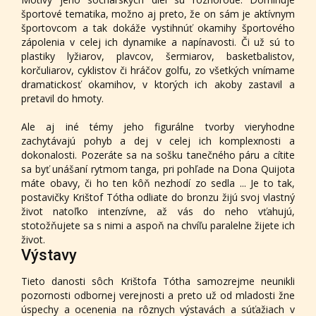
športové tematika, možno aj preto, že on sám je aktívnym
športovcom a tak dokáže vystihnúť okamihy športového
zápolenia v celej ich dynamike a napínavosti. Či už sú to
plastiky lyžiarov, plavcov, šermiarov, basketbalistov,
korčuliarov, cyklistov či hráčov golfu, zo všetkých vnímame
dramatickosť okamihov, v ktorých ich akoby zastavil a
pretavil do hmoty.
Ale aj iné témy jeho figurálne tvorby vieryhodne
zachytávajú pohyb a dej v celej ich komplexnosti a
dokonalosti. Pozeráte sa na sošku tanečného páru a cítite
sa byť unášaní rytmom tanga, pri pohľade na Dona Quijota
máte obavy, či ho ten kôň nezhodí zo sedla ... Je to tak,
postavičky Krištof Tótha odliate do bronzu žijú svoj vlastný
život natoľko intenzívne, až vás do neho vťahujú,
stotožňujete sa s nimi a aspoň na chvíľu paralelne žijete ich
život.
Výstavy
Tieto danosti sôch Krištofa Tótha samozrejme neunikli
pozornosti odbornej verejnosti a preto už od mladosti žne
úspechy a ocenenia na rôznych výstavách a súťažiach v