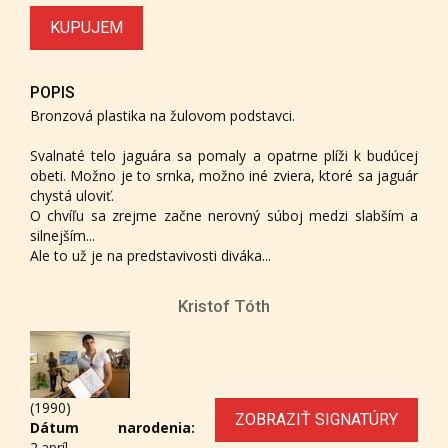
KUPUJEM
POPIS
Bronzová plastika na žulovom podstavci.
Svalnaté telo jaguára sa pomaly a opatrne plíži k budúcej
obeti. Možno je to srnka, možno iné zviera, ktoré sa jaguár
chystá uloviť.
O chvíľu sa zrejme začne nerovný súboj medzi slabším a
silnejším...
Ale to už je na predstavivosti diváka...
Kristof Tóth
(1990)
ZOBRAZIŤ SIGNATÚRY
Dátum narodenia:
2.apríl