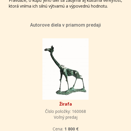
Pravdaže, o kúpu jeho diel sa zaujíma aj kultúrna verejnosť,
ktorá vníma ich silnú výtvarnú a výpovednú hodnotu.
Autorove diela v priamom predaji
Žirafa
Číslo položky: 160068
Voľný predaj
Cena:
1 800 €