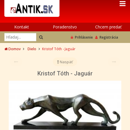
Kontakt
Poradenstvo
Chcem predať
Prihlásenie
Registrácia
Domov
Dielo
Kristof Tóth - Jaguár
Naspäť
Kristof Tóth - Jaguár