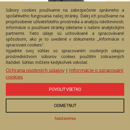
Súbory cookies používame na zabezpečenie správneho a
Pokušenie
spoľahlivého fungovania našej stránky. Ďalej ich používame na
Číslo položky: 110542
prispôsobenie užívateľského prostredia a analýzu návštevnosti.
Voľný predaj
Informácie o používaní stránky zdieľame s našimi analytickými
partnermi. Tieto údaje sú uchovávané a spracovávané
Cena:
1 490 €
spôsobom, ako je to uvedené v dokumente „Informácie o
spracovaní cookies“.
ZOBRAZIŤ
Vyjadrite svoj súhlas so spracovaním osobných údajov
prostredníctvom súborov cookies použitím zobrazených
tlačidiel. Súhlas môžete kedykoľvek odvolať.
Ochrana osobných údajov
Informácie o spracovaní
|
cookies
POVOLIŤ VŠETKO
ODMIETNUŤ
Nastavenia