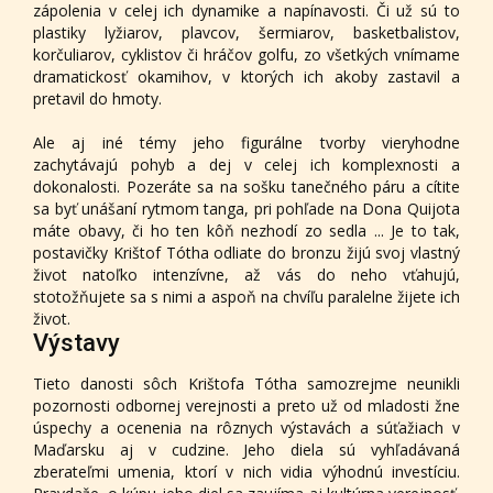
zápolenia v celej ich dynamike a napínavosti. Či už sú to
plastiky lyžiarov, plavcov, šermiarov, basketbalistov,
korčuliarov, cyklistov či hráčov golfu, zo všetkých vnímame
dramatickosť okamihov, v ktorých ich akoby zastavil a
pretavil do hmoty.
Ale aj iné témy jeho figurálne tvorby vieryhodne
zachytávajú pohyb a dej v celej ich komplexnosti a
dokonalosti. Pozeráte sa na sošku tanečného páru a cítite
sa byť unášaní rytmom tanga, pri pohľade na Dona Quijota
máte obavy, či ho ten kôň nezhodí zo sedla ... Je to tak,
postavičky Krištof Tótha odliate do bronzu žijú svoj vlastný
život natoľko intenzívne, až vás do neho vťahujú,
stotožňujete sa s nimi a aspoň na chvíľu paralelne žijete ich
život.
Výstavy
Tieto danosti sôch Krištofa Tótha samozrejme neunikli
pozornosti odbornej verejnosti a preto už od mladosti žne
úspechy a ocenenia na rôznych výstavách a súťažiach v
Maďarsku aj v cudzine. Jeho diela sú vyhľadávaná
zberateľmi umenia, ktorí v nich vidia výhodnú investíciu.