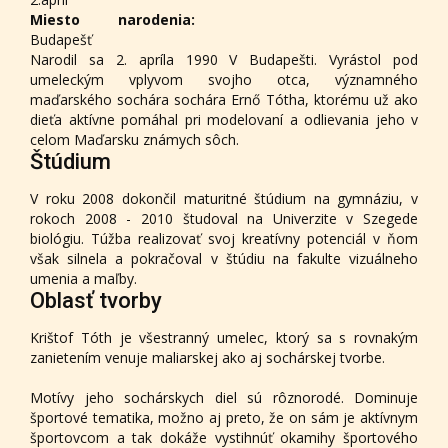
Miesto narodenia:
Budapešť
Narodil sa 2. apríla 1990 V Budapešti. Vyrástol pod
umeleckým vplyvom svojho otca, významného
maďarského sochára sochára Ernő Tótha, ktorému už ako
dieťa aktívne pomáhal pri modelovaní a odlievania jeho v
celom Maďarsku známych sôch.
Štúdium
V roku 2008 dokončil maturitné štúdium na gymnáziu, v
rokoch 2008 - 2010 študoval na Univerzite v Szegede
biológiu. Túžba realizovať svoj kreatívny potenciál v ňom
však silnela a pokračoval v štúdiu na fakulte vizuálneho
umenia a maľby.
Oblasť tvorby
Krištof Tóth je všestranný umelec, ktorý sa s rovnakým
zanietením venuje maliarskej ako aj sochárskej tvorbe.
Motívy jeho sochárskych diel sú rôznorodé. Dominuje
športové tematika, možno aj preto, že on sám je aktívnym
športovcom a tak dokáže vystihnúť okamihy športového