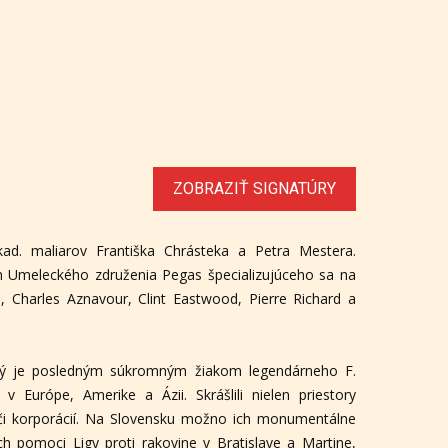
ZOBRAZIŤ SIGNATÚRY
ad. maliarov Františka Chrásteka a Petra Mestera.
m Umeleckého združenia Pegas špecializujúceho sa na
, Charles Aznavour, Clint Eastwood, Pierre Richard a
orý je posledným súkromným žiakom legendárneho F.
 Európe, Amerike a Ázii. Skrášlili nielen priestory
iel či korporácií. Na Slovensku možno ich monumentálne
ch pomoci Ligy proti rakovine v Bratislave a Martine,