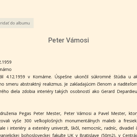
ridať do albumu
Peter Vámosi
2.1959
márno
il 4.12.1959 v Komárne. Úspešne ukončil súkromné štúdia u ak
o smeru abstraktný realizmus. Je zakladajúcim členom a riaditeľo
rého diela zdobia interiéry takých osobností ako Gerard Depardieu
druženia Pegas Peter Mester, Peter Vámosi a Pavel Mester, kt
zovali vyše 300 veľkoplošných monumentálnych malieb a fresiek v
ale i interiéry a exteriéry univerzít, škôl, nemocníc, radníc, divad
anjelickej bohosloveckej fakulte UK v Bratislave (50m2), v Centrá