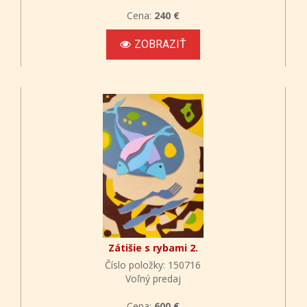
Cena:
240 €
ZOBRAZIŤ
Zátišie s rybami 2.
Číslo položky: 150716
Voľný predaj
Cena:
600 €