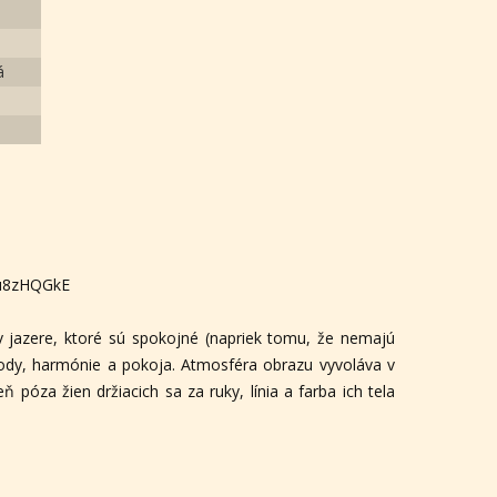
á
Hu8zHQGkE
 jazere, ktoré sú spokojné (napriek tomu, že nemajú
ohody, harmónie a pokoja. Atmosféra obrazu vyvoláva v
ň póza žien držiacich sa za ruky, línia a farba ich tela