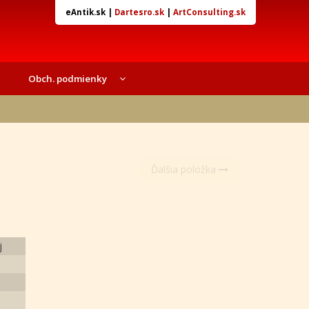
eAntik.sk
|
Dartesro.sk
|
ArtConsulting.sk
Obch. podmienky
Ďalšia položka
j