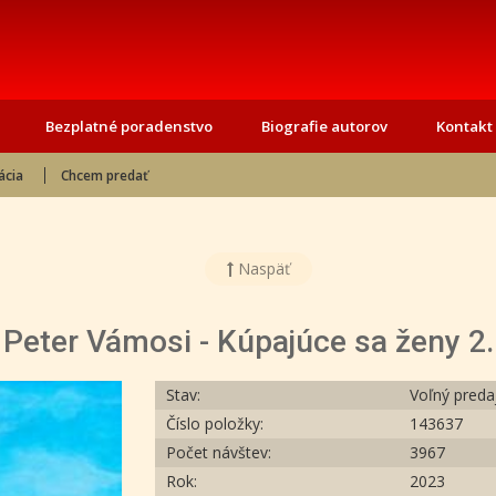
Bezplatné poradenstvo
Biografie autorov
Kontakt
ácia
Chcem predať
Naspäť
Peter Vámosi - Kúpajúce sa ženy 2.
Stav:
Voľný preda
Číslo položky:
143637
Počet návštev:
3967
Rok:
2023