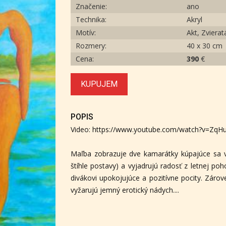
Značenie:
ano
Technika:
Akryl
Motív:
Akt, Zvierat
Rozmery:
40 x 30 cm
Cena:
390
€
KUPUJEM
POPIS
Video: https://www.youtube.com/watch?v=Zq
Maľba zobrazuje dve kamarátky kúpajúce sa v
štíhle postavy) a vyjadrujú radosť z letnej p
divákovi upokojujúce a pozitívne pocity. Zárove
vyžarujú jemný erotický nádych....