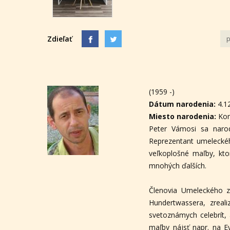
Zdieľať
p
(1959 -)
Dátum narodenia:
4.1
Miesto narodenia:
Ko
Peter Vámosi sa narod
Reprezentant umeleckéh
veľkoplošné maľby, kto
mnohých ďalších.
Členovia Umeleckého z
Hundertwassera, zreali
svetoznámych celebrít, 
maľby nájsť napr. na Ev