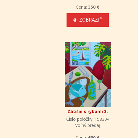
Cena:
350 €
ZOBRAZIŤ
Zátišie s rybami 3.
Číslo položky: 158304
Voľný predaj
Cena:
600 €