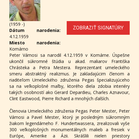
(1959 -)
ZOBRAZIŤ SIGNATÚRY
Dátum narodenia:
4.12.1959
Miesto narodenia:
Komárno
Peter Vámosi sa narodil 4.12.1959 v Komárne. Úspešne
ukončil súkromné štúdia u akad. maliarov Františka
Chrásteka a Petra Mestera. Reprezentant umeleckého
smeru abstraktný realizmus. Je zakladajúcim členom a
riaditeľom Umeleckého združenia Pegas špecializujúceho
sa na veľkoplošné maľby, ktorého diela zdobia interiéry
takých osobností ako Gerard Depardieu, Charles Aznavour,
Clint Eastwood, Pierre Richard a mnohých ďalších.
Členovia Umeleckého združenia Pegas Peter Mester, Peter
Vámosi a Pavel Mester, ktorý je posledným súkromným
žiakom legendárneho F. Hundertwassera, zrealizovali vyše
300 veľkoplošných monumentálnych malieb a fresiek v
Európe, Amerike a Ázii. Skrášlili nielen priestory