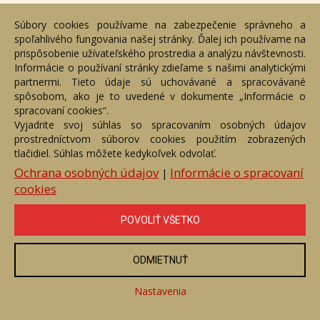
Cookies
Súbory cookies používame na zabezpečenie správneho a
Nastavenia cookies
spoľahlivého fungovania našej stránky. Ďalej ich používame na
prispôsobenie užívateľského prostredia a analýzu návštevnosti.
Moje konto
Informácie o používaní stránky zdieľame s našimi analytickými
partnermi. Tieto údaje sú uchovávané a spracovávané
spôsobom, ako je to uvedené v dokumente „Informácie o
Registrácia
spracovaní cookies“.
Prihlásenie
Vyjadrite svoj súhlas so spracovaním osobných údajov
prostredníctvom súborov cookies použitím zobrazených
Moje konto
tlačidiel. Súhlas môžete kedykoľvek odvolať.
Ochrana osobných údajov
Informácie o spracovaní
Moji autori
|
cookies
Služby
POVOLIŤ VŠETKO
Kontaktujte nás
Bezplatné poradenstvo
ODMIETNUŤ
Adresa
Nastavenia
Nižný Hrušov 333, 094 22,