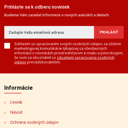
Prihláste sa k odberu noviniek
Budeme Vám zasielať informácie o nových aukciách a dielach.
Súhlasím so spracúvaním svojich osobných údajov za účelom
marketingovej komunikácie týkajúcej sa všeobecných
informácií o novinkách prostredníctvom e-mailu a potvrdzujem,
že som sa oboznámil so
zásadami spracovania osobných
údajov
prevádzkovateľom.
Informácie
Cenník
Návod
Ochrana osobných údajov