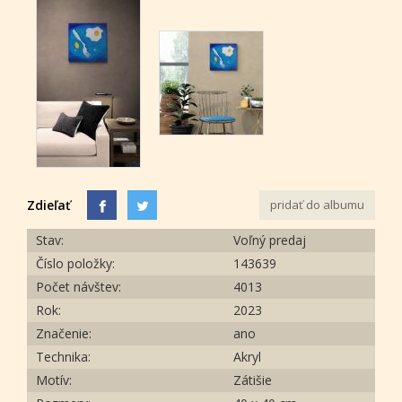
Zdieľať
pridať do albumu
Stav:
Voľný predaj
Číslo položky:
143639
Počet návštev:
4013
Rok:
2023
Značenie:
ano
Technika:
Akryl
Motív:
Zátišie