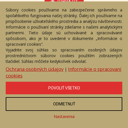
ZOBRAZIŤ
Súbory cookies používame na zabezpečenie správneho a
spoľahlivého fungovania našej stránky. Ďalej ich používame na
prispôsobenie užívateľského prostredia a analýzu návštevnosti.
Informácie o používaní stránky zdieľame s našimi analytickými
partnermi. Tieto údaje sú uchovávané a spracovávané
spôsobom, ako je to uvedené v dokumente „Informácie o
spracovaní cookies“.
Vyjadrite svoj súhlas so spracovaním osobných údajov
prostredníctvom súborov cookies použitím zobrazených
tlačidiel. Súhlas môžete kedykoľvek odvolať.
Ochrana osobných údajov
Informácie o spracovaní
|
cookies
Bájna krajina 3.
Číslo položky: 165580
POVOLIŤ VŠETKO
Voľný predaj
ODMIETNUŤ
Cena:
1 200 €
Nastavenia
ZOBRAZIŤ