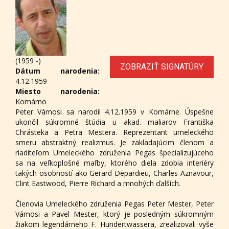
(1959 -)
ZOBRAZIŤ SIGNATÚRY
Dátum narodenia:
4.12.1959
Miesto narodenia:
Komárno
Peter Vámosi sa narodil 4.12.1959 v Komárne. Úspešne
ukončil súkromné štúdia u akad. maliarov Františka
Chrásteka a Petra Mestera. Reprezentant umeleckého
smeru abstraktný realizmus. Je zakladajúcim členom a
riaditeľom Umeleckého združenia Pegas špecializujúceho
sa na veľkoplošné maľby, ktorého diela zdobia interiéry
takých osobností ako Gerard Depardieu, Charles Aznavour,
Clint Eastwood, Pierre Richard a mnohých ďalších.
Členovia Umeleckého združenia Pegas Peter Mester, Peter
Vámosi a Pavel Mester, ktorý je posledným súkromným
žiakom legendárneho F. Hundertwassera, zrealizovali vyše