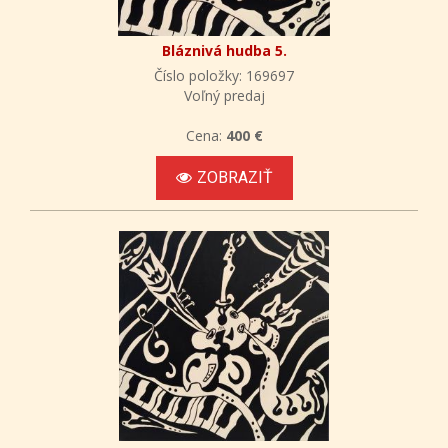
Bláznivá hudba 5.
Číslo položky: 169697
Voľný predaj
Cena:
400 €
ZOBRAZIŤ