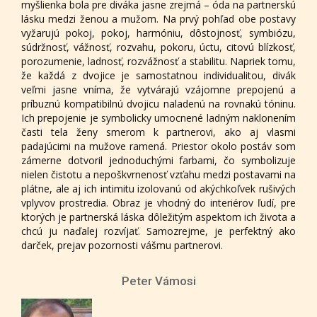
myšlienka bola pre diváka jasne zrejmá – óda na partnerskú
lásku medzi ženou a mužom. Na prvý pohľad obe postavy
vyžarujú pokoj, pokoj, harmóniu, dôstojnosť, symbiózu,
súdržnosť, vážnosť, rozvahu, pokoru, úctu, citovú blízkosť,
porozumenie, ladnosť, rozvážnosť a stabilitu. Napriek tomu,
že každá z dvojice je samostatnou individualitou, divák
veľmi jasne vníma, že vytvárajú vzájomne prepojenú a
príbuznú kompatibilnú dvojicu naladenú na rovnakú tóninu.
Ich prepojenie je symbolicky umocnené ladným naklonením
časti tela ženy smerom k partnerovi, ako aj vlasmi
padajúcimi na mužove ramená. Priestor okolo postáv som
zámerne dotvoril jednoduchými farbami, čo symbolizuje
nielen čistotu a nepoškvrnenosť vzťahu medzi postavami na
plátne, ale aj ich intimitu izolovanú od akýchkoľvek rušivých
vplyvov prostredia. Obraz je vhodný do interiérov ľudí, pre
ktorých je partnerská láska dôležitým aspektom ich života a
chcú ju naďalej rozvíjať. Samozrejme, je perfektný ako
darček, prejav pozornosti vášmu partnerovi.
Peter Vámosi