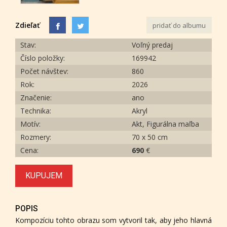
Zdieľať
pridať do albumu
Stav:
Voľný predaj
Číslo položky:
169942
Počet návštev:
860
Rok:
2026
Značenie:
ano
Technika:
Akryl
Motív:
Akt, Figurálna maľba
Rozmery:
70 x 50 cm
Cena:
690
€
KUPUJEM
POPIS
Kompozíciu tohto obrazu som vytvoril tak, aby jeho hlavná