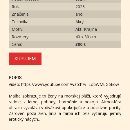
Rok:
2023
Značenie:
ano
Technika:
Akryl
Motív:
Akt, Krajina
Rozmery:
40 x 30 cm
Cena:
390
€
KUPUJEM
POPIS
Video: https://www.youtube.com/watch?v=Lo6WMuG6Eow
Maľba zobrazuje tri ženy na morskej pláži, ktoré vyjadrujú
radosť z letnej pohody, harmónie a pokoja. Atmosféra
obrazu vyvoláva v divákovi upokojujúce a pozitívne pocity.
Zároveň póza žien, línia a farba ich tela vyžarujú jemný
erotický nádych....