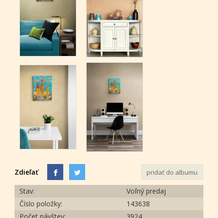
Zdieľať
pridať do albumu
Stav:
Voľný predaj
Číslo položky:
143638
Počet návštev:
3924