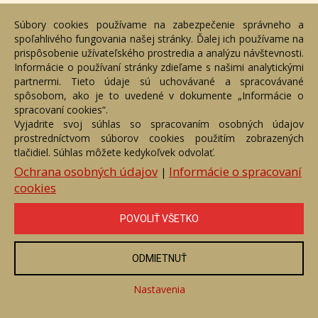
Cenník
Súbory cookies používame na zabezpečenie správneho a
Návod
spoľahlivého fungovania našej stránky. Ďalej ich používame na
prispôsobenie užívateľského prostredia a analýzu návštevnosti.
Ochrana osobných údajov
Informácie o používaní stránky zdieľame s našimi analytickými
partnermi. Tieto údaje sú uchovávané a spracovávané
Cookies
spôsobom, ako je to uvedené v dokumente „Informácie o
spracovaní cookies“.
Nastavenia cookies
Vyjadrite svoj súhlas so spracovaním osobných údajov
Moje konto
prostredníctvom súborov cookies použitím zobrazených
tlačidiel. Súhlas môžete kedykoľvek odvolať.
Ochrana osobných údajov
Informácie o spracovaní
Registrácia
|
cookies
Prihlásenie
POVOLIŤ VŠETKO
Moje konto
Moji autori
ODMIETNUŤ
Služby
Nastavenia
Kontaktujte nás