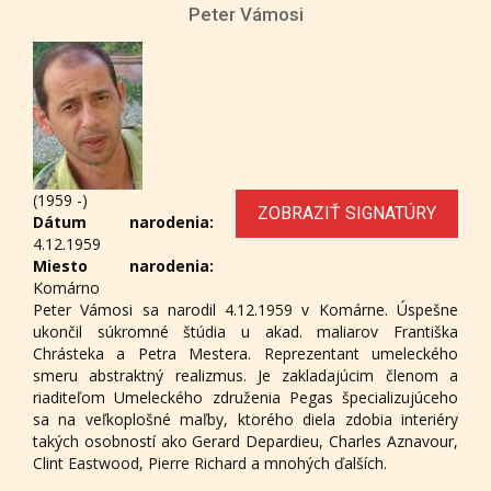
Peter Vámosi
(1959 -)
ZOBRAZIŤ SIGNATÚRY
Dátum narodenia:
4.12.1959
Miesto narodenia:
Komárno
Peter Vámosi sa narodil 4.12.1959 v Komárne. Úspešne
ukončil súkromné štúdia u akad. maliarov Františka
Chrásteka a Petra Mestera. Reprezentant umeleckého
smeru abstraktný realizmus. Je zakladajúcim členom a
riaditeľom Umeleckého združenia Pegas špecializujúceho
sa na veľkoplošné maľby, ktorého diela zdobia interiéry
takých osobností ako Gerard Depardieu, Charles Aznavour,
Clint Eastwood, Pierre Richard a mnohých ďalších.