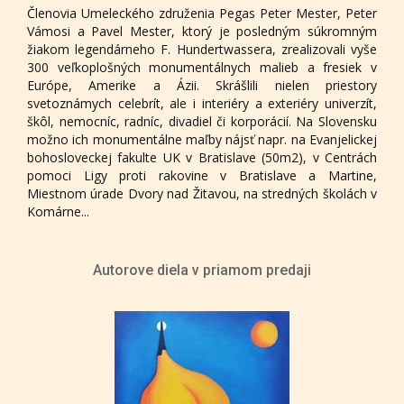
Členovia Umeleckého združenia Pegas Peter Mester, Peter
Vámosi a Pavel Mester, ktorý je posledným súkromným
žiakom legendárneho F. Hundertwassera, zrealizovali vyše
300 veľkoplošných monumentálnych malieb a fresiek v
Európe, Amerike a Ázii. Skrášlili nielen priestory
svetoznámych celebrít, ale i interiéry a exteriéry univerzít,
škôl, nemocníc, radníc, divadiel či korporácií. Na Slovensku
možno ich monumentálne maľby nájsť napr. na Evanjelickej
bohosloveckej fakulte UK v Bratislave (50m2), v Centrách
pomoci Ligy proti rakovine v Bratislave a Martine,
Miestnom úrade Dvory nad Žitavou, na stredných školách v
Komárne...
Autorove diela v priamom predaji