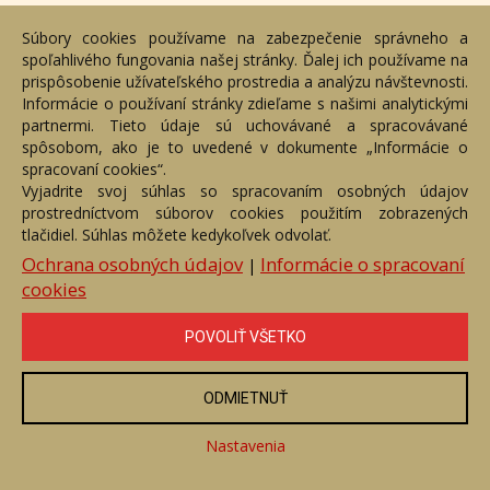
Cena:
1 200 €
Súbory cookies používame na zabezpečenie správneho a
spoľahlivého fungovania našej stránky. Ďalej ich používame na
ZOBRAZIŤ
prispôsobenie užívateľského prostredia a analýzu návštevnosti.
Informácie o používaní stránky zdieľame s našimi analytickými
partnermi. Tieto údaje sú uchovávané a spracovávané
spôsobom, ako je to uvedené v dokumente „Informácie o
spracovaní cookies“.
Prihláste sa k odberu noviniek
Vyjadrite svoj súhlas so spracovaním osobných údajov
prostredníctvom súborov cookies použitím zobrazených
Budeme Vám zasielať informácie o nových aukciách a dielach.
tlačidiel. Súhlas môžete kedykoľvek odvolať.
Ochrana osobných údajov
Informácie o spracovaní
|
cookies
Súhlasím so spracúvaním svojich osobných údajov za účelom
POVOLIŤ VŠETKO
marketingovej komunikácie týkajúcej sa všeobecných
informácií o novinkách prostredníctvom e-mailu a potvrdzujem,
že som sa oboznámil so
zásadami spracovania osobných
údajov
prevádzkovateľom.
ODMIETNUŤ
Nastavenia