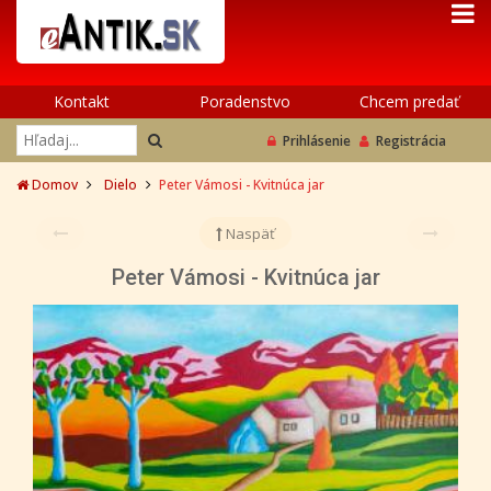
Kontakt
Poradenstvo
Chcem predať
Prihlásenie
Registrácia
Domov
Dielo
Peter Vámosi - Kvitnúca jar
Naspäť
Peter Vámosi - Kvitnúca jar