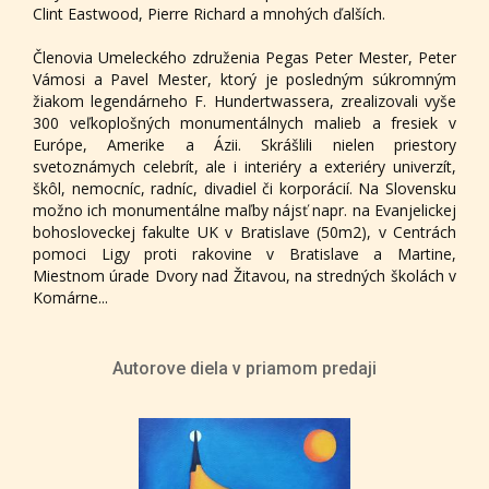
Clint Eastwood, Pierre Richard a mnohých ďalších.
Členovia Umeleckého združenia Pegas Peter Mester, Peter
Vámosi a Pavel Mester, ktorý je posledným súkromným
žiakom legendárneho F. Hundertwassera, zrealizovali vyše
300 veľkoplošných monumentálnych malieb a fresiek v
Európe, Amerike a Ázii. Skrášlili nielen priestory
svetoznámych celebrít, ale i interiéry a exteriéry univerzít,
škôl, nemocníc, radníc, divadiel či korporácií. Na Slovensku
možno ich monumentálne maľby nájsť napr. na Evanjelickej
bohosloveckej fakulte UK v Bratislave (50m2), v Centrách
pomoci Ligy proti rakovine v Bratislave a Martine,
Miestnom úrade Dvory nad Žitavou, na stredných školách v
Komárne...
Autorove diela v priamom predaji