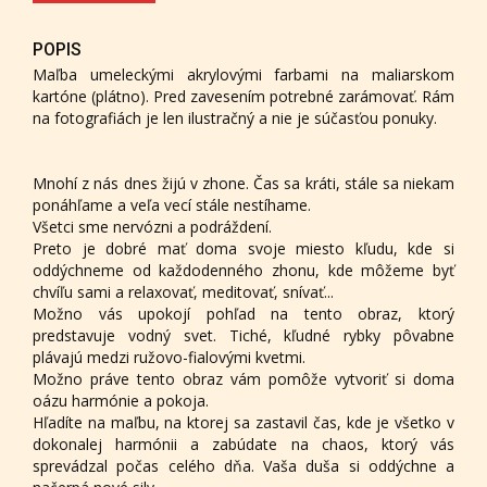
POPIS
Maľba umeleckými akrylovými farbami na maliarskom
kartóne (plátno). Pred zavesením potrebné zarámovať. Rám
na fotografiách je len ilustračný a nie je súčasťou ponuky.
Mnohí z nás dnes žijú v zhone. Čas sa kráti, stále sa niekam
ponáhľame a veľa vecí stále nestíhame.
Všetci sme nervózni a podráždení.
Preto je dobré mať doma svoje miesto kľudu, kde si
oddýchneme od každodenného zhonu, kde môžeme byť
chvíľu sami a relaxovať, meditovať, snívať...
Možno vás upokojí pohľad na tento obraz, ktorý
predstavuje vodný svet. Tiché, kľudné rybky pôvabne
plávajú medzi ružovo-fialovými kvetmi.
Možno práve tento obraz vám pomôže vytvoriť si doma
oázu harmónie a pokoja.
Hľadíte na maľbu, na ktorej sa zastavil čas, kde je všetko v
dokonalej harmónii a zabúdate na chaos, ktorý vás
sprevádzal počas celého dňa. Vaša duša si oddýchne a