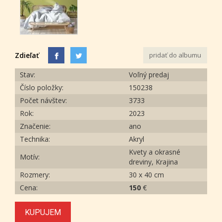
Zdieľať
pridať do albumu
Stav:
Voľný predaj
Číslo položky:
150238
Počet návštev:
3733
Rok:
2023
Značenie:
ano
Technika:
Akryl
Kvety a okrasné
Motív:
dreviny, Krajina
Rozmery:
30 x 40 cm
Cena:
150
€
KUPUJEM