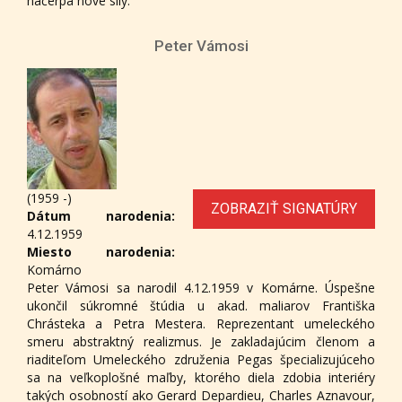
načerpá nové sily.
Peter Vámosi
(1959 -)
ZOBRAZIŤ SIGNATÚRY
Dátum narodenia:
4.12.1959
Miesto narodenia:
Komárno
Peter Vámosi sa narodil 4.12.1959 v Komárne. Úspešne
ukončil súkromné štúdia u akad. maliarov Františka
Chrásteka a Petra Mestera. Reprezentant umeleckého
smeru abstraktný realizmus. Je zakladajúcim členom a
riaditeľom Umeleckého združenia Pegas špecializujúceho
sa na veľkoplošné maľby, ktorého diela zdobia interiéry
takých osobností ako Gerard Depardieu, Charles Aznavour,