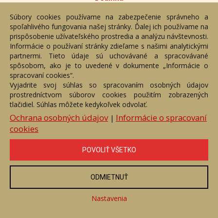
Číslo položky: 91922
Súbory cookies používame na zabezpečenie správneho a
Voľný predaj
spoľahlivého fungovania našej stránky. Ďalej ich používame na
prispôsobenie užívateľského prostredia a analýzu návštevnosti.
Cena:
500 €
Informácie o používaní stránky zdieľame s našimi analytickými
partnermi. Tieto údaje sú uchovávané a spracovávané
ZOBRAZIŤ
spôsobom, ako je to uvedené v dokumente „Informácie o
spracovaní cookies“.
Vyjadrite svoj súhlas so spracovaním osobných údajov
prostredníctvom súborov cookies použitím zobrazených
tlačidiel. Súhlas môžete kedykoľvek odvolať.
Ochrana osobných údajov
Informácie o spracovaní
|
cookies
POVOLIŤ VŠETKO
ODMIETNUŤ
Antická scéna
Nastavenia
Číslo položky: 167970
Voľný predaj