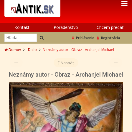
Kontakt
Poradenstvo
Chcem predať
Prihlásenie
Registrácia
Domov
Dielo
Neznámy autor - Obraz - Archanjel Michael
Naspäť
Neznámy autor - Obraz - Archanjel Michael