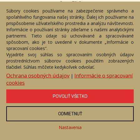
Cena:
70 €
Súbory cookies používame na zabezpečenie správneho a
ZOBRAZIŤ
spoľahlivého fungovania našej stránky. Ďalej ich používame na
prispôsobenie užívateľského prostredia a analýzu návštevnosti.
Informácie o používaní stránky zdieľame s našimi analytickými
partnermi. Tieto údaje sú uchovávané a spracovávané
spôsobom, ako je to uvedené v dokumente „Informácie o
spracovaní cookies“.
Vyjadrite svoj súhlas so spracovaním osobných údajov
prostredníctvom súborov cookies použitím zobrazených
tlačidiel. Súhlas môžete kedykoľvek odvolať.
Ochrana osobných údajov
Informácie o spracovaní
|
cookies
POVOLIŤ VŠETKO
Dedinka
Číslo položky: 91922
ODMIETNUŤ
Voľný predaj
Nastavenia
Cena:
500 €