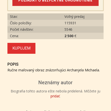
POŽIADAŤ O BEZPLATNÉ OHODNOTENIE
Stav:
Voľný predaj
Číslo položky:
115931
Počet návštev:
5546
Cena:
2 500
€
KUPUJEM
POPIS
Ručne maľovaný obraz znázorňujúci Archanjela Michaela.
Neznámy autor
Biografia tohto autora ešte nebola pridelená. Môžete ju
pridať
.