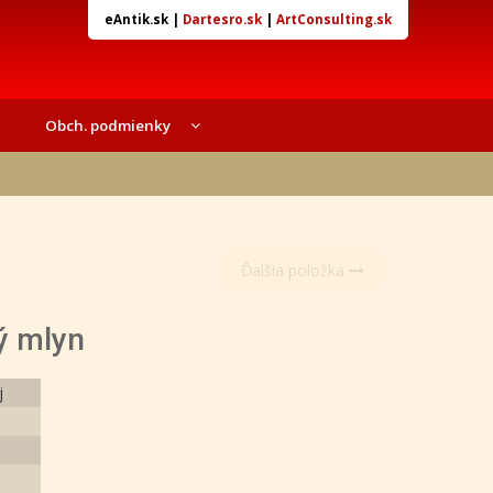
eAntik.sk
|
Dartesro.sk
|
ArtConsulting.sk
Obch. podmienky
Ďalšia položka
ý mlyn
j