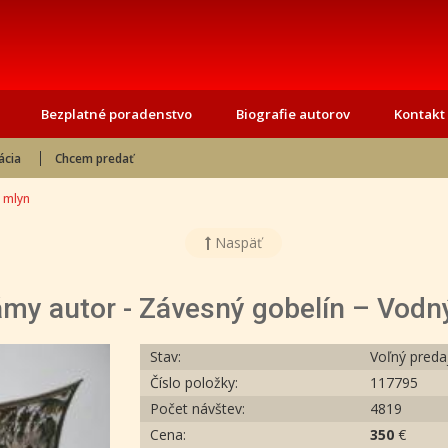
Bezplatné poradenstvo
Biografie autorov
Kontakt
ácia
Chcem predať
 mlyn
Naspäť
my autor - Závesný gobelín – Vodn
Stav:
Voľný preda
Číslo položky:
117795
Počet návštev:
4819
Cena:
350
€