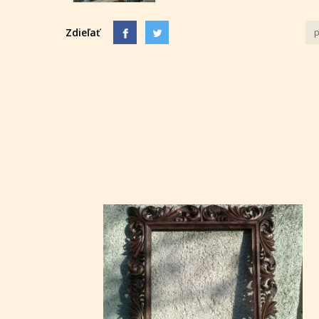
Zdieľať
p