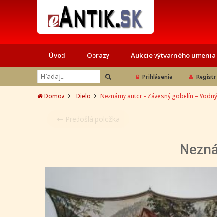
Úvod
Obrazy
Aukcie výtvarného umenia
Prihlásenie
Registr
Domov
Dielo
Neznámy autor - Závesný gobelín – Vodný
Predošlá položka
Nezná