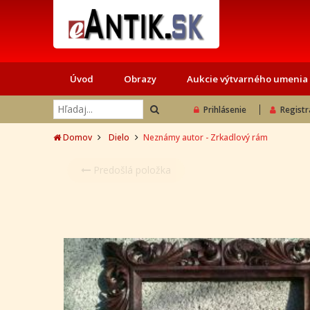
Úvod
Obrazy
Aukcie výtvarného umenia
Prihlásenie
Registr
Domov
Dielo
Neznámy autor - Zrkadlový rám
Predošlá položka