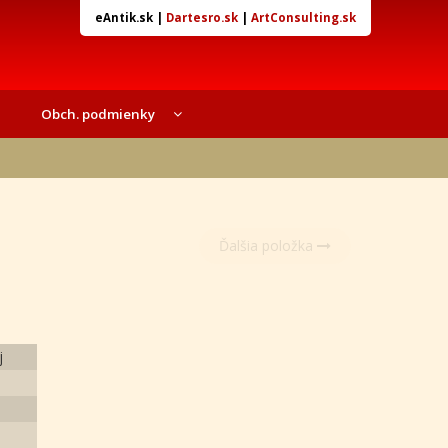
eAntik.sk
|
Dartesro.sk
|
ArtConsulting.sk
Obch. podmienky
Ďalšia položka
j