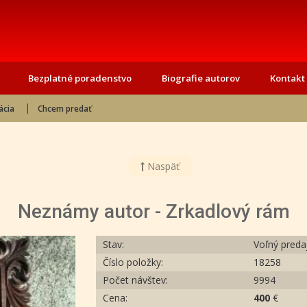
Bezplatné poradenstvo
Biografie autorov
Kontakt
ácia
Chcem predať
Naspäť
Neznámy autor - Zrkadlový rám
Stav:
Voľný preda
Číslo položky:
18258
Počet návštev:
9994
Cena:
400
€