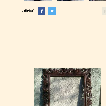
Zdieľať
p