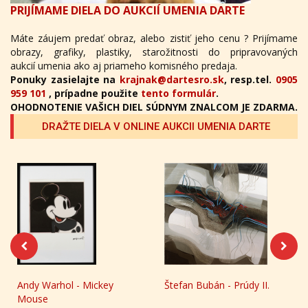
PRIJÍMAME DIELA DO AUKCIÍ UMENIA DARTE
Máte záujem predať obraz, alebo zistiť jeho cenu ? Prijímame
obrazy, grafiky, plastiky, starožitnosti do pripravovaných
aukcií umenia ako aj priameho komisného predaja.
Ponuky zasielajte na
krajnak@dartesro.sk
, resp.tel.
0905
959 101
, prípadne použite
tento formulár
.
OHODNOTENIE VAŠICH DIEL SÚDNYM ZNALCOM JE ZDARMA.
DRAŽTE DIELA V ONLINE AUKCII UMENIA DARTE
Andy Warhol - Mickey
Štefan Bubán - Prúdy II.
Mouse