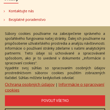
Kontaktujte nás
Bezplatné poradenstvo
Adresa
Súbory cookies používame na zabezpečenie správneho a
spoľahlivého fungovania našej stránky. Ďalej ich používame na
Nižný Hrušov 333, 094 22,
prispôsobenie užívateľského prostredia a analýzu návštevnosti.
Slovenská republika
Informácie o používaní stránky zdieľame s našimi analytickými
partnermi. Tieto údaje sú uchovávané a spracovávané
+421 905 356 921
spôsobom, ako je to uvedené v dokumente „Informácie o
+421 905 959 101
spracovaní cookies“.
eantik@eantik.sk
Vyjadrite svoj súhlas so spracovaním osobných údajov
prostredníctvom súborov cookies použitím zobrazených
tlačidiel. Súhlas môžete kedykoľvek odvolať.
Úvod
Návod
Cenník
Obchodné podmienky
Ochrana osobných údajov
Informácie o spracovaní
|
Ochrana os. údajov
Kontakt
Bezplatné poradenstvo
cookies
Biografie autorov
POVOLIŤ VŠETKO
eAntik.sk © 2007 - 2026
Akékoľvek používanie obrazových a textových súčastí tejto stránky je
podmienené výslovným súhlasom jej vlastníka. Všetky práva sú