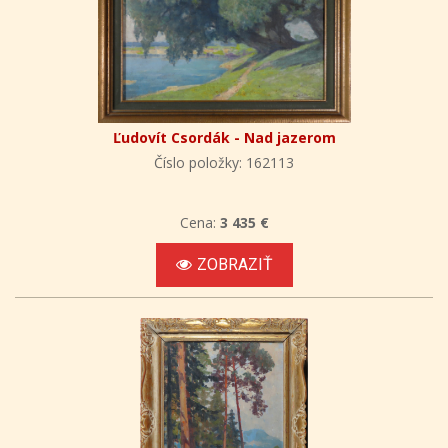
Ľudovít Csordák - Nad jazerom
Číslo položky: 162113
Cena:
3 435 €
ZOBRAZIŤ