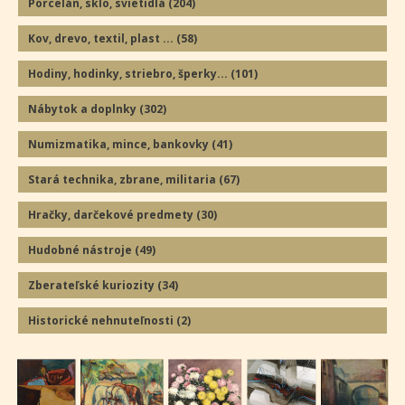
Porcelán, sklo, svietidlá
(204
)
Kov, drevo, textil, plast ...
(58
)
Hodiny, hodinky, striebro, šperky...
(101
)
Nábytok a doplnky
(302
)
Numizmatika, mince, bankovky
(41
)
Stará technika, zbrane, militaria
(67
)
Hračky, darčekové predmety
(30
)
Hudobné nástroje
(49
)
Zberateľské kuriozity
(34
)
Historické nehnuteľnosti
(2
)