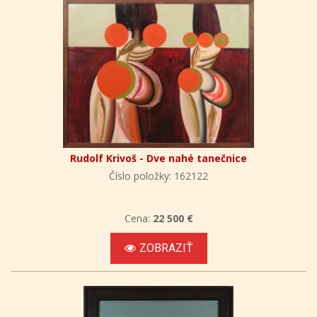
Rudolf Krivoš - Dve nahé tanečnice
Číslo položky: 162122
Cena:
22 500 €
ZOBRAZIŤ