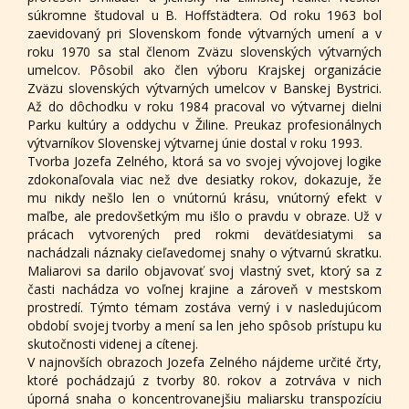
súkromne študoval u B. Hoffstädtera. Od roku 1963 bol
zaevidovaný pri Slovenskom fonde výtvarných umení a v
roku 1970 sa stal členom Zväzu slovenských výtvarných
umelcov. Pôsobil ako člen výboru Krajskej organizácie
Zväzu slovenských výtvarných umelcov v Banskej Bystrici.
Až do dôchodku v roku 1984 pracoval vo výtvarnej dielni
Parku kultúry a oddychu v Žiline. Preukaz profesionálnych
výtvarníkov Slovenskej výtvarnej únie dostal v roku 1993.
Tvorba Jozefa Zelného, ktorá sa vo svojej vývojovej logike
zdokonaľovala viac než dve desiatky rokov, dokazuje, že
mu nikdy nešlo len o vnútornú krásu, vnútorný efekt v
maľbe, ale predovšetkým mu išlo o pravdu v obraze. Už v
prácach vytvorených pred rokmi deväťdesiatymi sa
nachádzali náznaky cieľavedomej snahy o výtvarnú skratku.
Maliarovi sa darilo objavovať svoj vlastný svet, ktorý sa z
časti nachádza vo voľnej krajine a zároveň v mestskom
prostredí. Týmto témam zostáva verný i v nasledujúcom
období svojej tvorby a mení sa len jeho spôsob prístupu ku
skutočnosti videnej a cítenej.
V najnovších obrazoch Jozefa Zelného nájdeme určité črty,
ktoré pochádzajú z tvorby 80. rokov a zotrváva v nich
úporná snaha o koncentrovanejšiu maliarsku transpozíciu