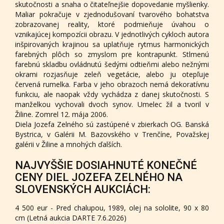
skutočnosti a snaha o čitateľnejšie dopovedanie myšlienky.
Maliar pokračuje v zjednodušovaní tvarového bohatstva
zobrazovanej reality, ktoré podmieňuje úvahou o
vznikajúcej kompozícii obrazu. V jednotlivých cykloch autora
inšpirovaných krajinou sa uplatňuje rytmus harmonických
farebných plôch so zmyslom pre kontrapunkt. Stlmenú
farebnú skladbu ovládnutú šedými odtieňmi alebo nežnými
okrami rozjasňuje zeleň vegetácie, alebo ju otepľuje
červená rumelka. Farba v jeho obrazoch nemá dekoratívnu
funkciu, ale naopak vždy vychádza z danej skutočnosti. S
manželkou vychovali dvoch synov. Umelec žil a tvoril v
Žiline. Zomrel 12. mája 2006.
Diela Jozefa Zelného sú zastúpené v zbierkach OG. Banská
Bystrica, v Galérii M. Bazovského v Trenčíne, Považskej
galérii v Žiline a mnohých ďalších.
NAJVYŠŠIE DOSIAHNUTÉ KONEČNÉ
CENY DIEL JOZEFA ZELNÉHO NA
SLOVENSKÝCH AUKCIÁCH:
4 500 eur - Pred chalupou, 1989, olej na sololite, 90 x 80
cm (Letná aukcia DARTE 7.6.2026)