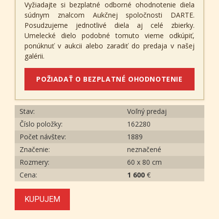
Vyžiadajte si bezplatné odborné ohodnotenie diela
súdnym znalcom Aukčnej spoločnosti DARTE.
Posudzujeme jednotlivé diela aj celé zbierky.
Umelecké dielo podobné tomuto vieme odkúpiť,
ponúknuť v aukcii alebo zaradiť do predaja v našej
galérii.
POŽIADAŤ O BEZPLATNÉ OHODNOTENIE
Stav:
Voľný predaj
Číslo položky:
162280
Počet návštev:
1889
Značenie:
neznačené
Rozmery:
60 x 80 cm
Cena:
1 600
€
KUPUJEM