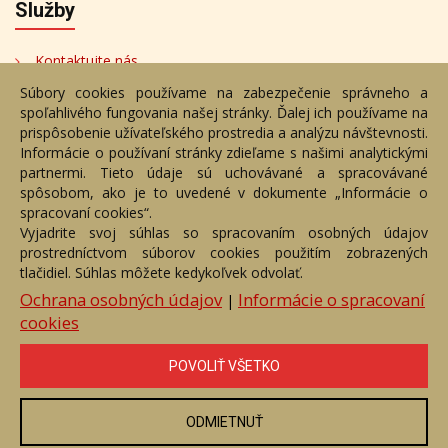
Služby
Kontaktujte nás
Súbory cookies používame na zabezpečenie správneho a
Bezplatné poradenstvo
spoľahlivého fungovania našej stránky. Ďalej ich používame na
Adresa
prispôsobenie užívateľského prostredia a analýzu návštevnosti.
Informácie o používaní stránky zdieľame s našimi analytickými
partnermi. Tieto údaje sú uchovávané a spracovávané
Nižný Hrušov 333, 094 22,
spôsobom, ako je to uvedené v dokumente „Informácie o
Slovenská republika
spracovaní cookies“.
Vyjadrite svoj súhlas so spracovaním osobných údajov
+421 905 356 921
prostredníctvom súborov cookies použitím zobrazených
+421 905 959 101
tlačidiel. Súhlas môžete kedykoľvek odvolať.
eantik@eantik.sk
Ochrana osobných údajov
Informácie o spracovaní
|
cookies
Úvod
Návod
Cenník
Obchodné podmienky
POVOLIŤ VŠETKO
Ochrana os. údajov
Kontakt
Bezplatné poradenstvo
Biografie autorov
ODMIETNUŤ
eAntik.sk © 2007 - 2026
Akékoľvek používanie obrazových a textových súčastí tejto stránky je