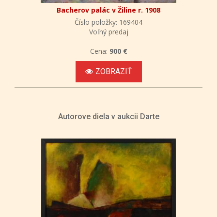
Bacherov palác v Žiline r. 1908
Číslo položky: 169404
Voľný predaj
Cena:
900 €
ZOBRAZIŤ
Autorove diela v aukcii Darte