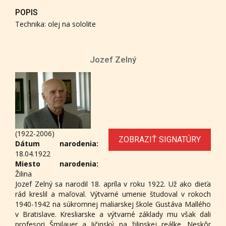
POPIS
Technika: olej na sololite
Jozef Zelný
(1922-2006)
ZOBRAZIŤ SIGNATÚRY
Dátum narodenia:
18.04.1922
Miesto narodenia:
Žilina
Jozef Zelný sa narodil 18. apríla v roku 1922. Už ako dieťa
rád kreslil a maľoval. Výtvarné umenie študoval v rokoch
1940-1942 na súkromnej maliarskej škole Gustáva Mallého
v Bratislave. Kresliarske a výtvarné základy mu však dali
profesori Šmilauer a Jičinský na žilinskej reálke. Neskôr