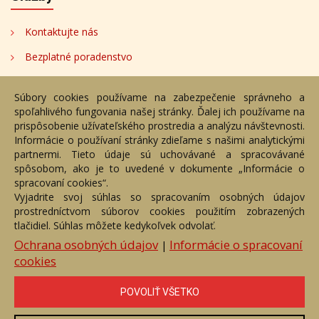
Kontaktujte nás
Bezplatné poradenstvo
Adresa
Súbory cookies používame na zabezpečenie správneho a
spoľahlivého fungovania našej stránky. Ďalej ich používame na
Nižný Hrušov 333, 094 22,
prispôsobenie užívateľského prostredia a analýzu návštevnosti.
Slovenská republika
Informácie o používaní stránky zdieľame s našimi analytickými
partnermi. Tieto údaje sú uchovávané a spracovávané
+421 905 356 921
spôsobom, ako je to uvedené v dokumente „Informácie o
+421 905 959 101
spracovaní cookies“.
eantik@eantik.sk
Vyjadrite svoj súhlas so spracovaním osobných údajov
prostredníctvom súborov cookies použitím zobrazených
tlačidiel. Súhlas môžete kedykoľvek odvolať.
Úvod
Návod
Cenník
Obchodné podmienky
Ochrana osobných údajov
Informácie o spracovaní
|
Ochrana os. údajov
Kontakt
Bezplatné poradenstvo
cookies
Biografie autorov
POVOLIŤ VŠETKO
eAntik.sk © 2007 - 2026
Akékoľvek používanie obrazových a textových súčastí tejto stránky je
podmienené výslovným súhlasom jej vlastníka. Všetky práva sú