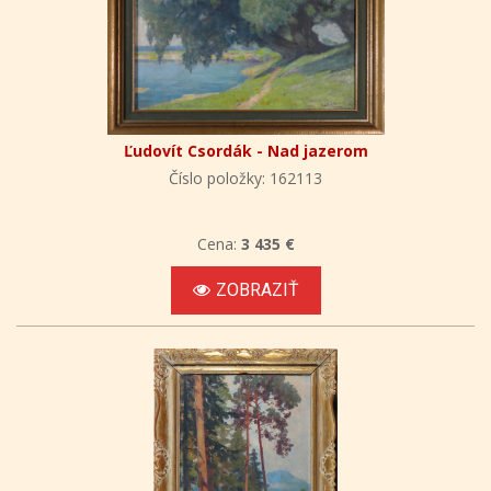
Ľudovít Csordák - Nad jazerom
Číslo položky: 162113
Cena:
3 435 €
ZOBRAZIŤ