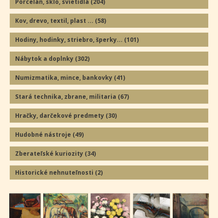
Porcelán, sklo, svietidlá
(204
)
Kov, drevo, textil, plast ...
(58
)
Hodiny, hodinky, striebro, šperky...
(101
)
Nábytok a doplnky
(302
)
Numizmatika, mince, bankovky
(41
)
Stará technika, zbrane, militaria
(67
)
Hračky, darčekové predmety
(30
)
Hudobné nástroje
(49
)
Zberateľské kuriozity
(34
)
Historické nehnuteľnosti
(2
)