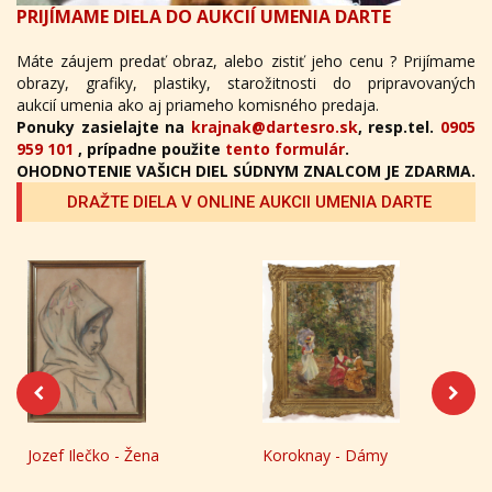
PRIJÍMAME DIELA DO AUKCIÍ UMENIA DARTE
Máte záujem predať obraz, alebo zistiť jeho cenu ? Prijímame
obrazy, grafiky, plastiky, starožitnosti do pripravovaných
aukcií umenia ako aj priameho komisného predaja.
Ponuky zasielajte na
krajnak@dartesro.sk
, resp.tel.
0905
959 101
, prípadne použite
tento formulár
.
OHODNOTENIE VAŠICH DIEL SÚDNYM ZNALCOM JE ZDARMA.
DRAŽTE DIELA V ONLINE AUKCII UMENIA DARTE
Koroknay - Dámy
Zoltan Ivanovič Šoltes -
Krajina s riekou