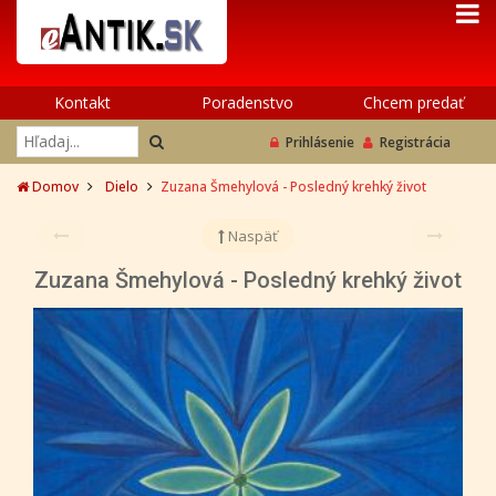
Kontakt
Poradenstvo
Chcem predať
Prihlásenie
Registrácia
Domov
Dielo
Zuzana Šmehylová - Posledný krehký život
Naspäť
Zuzana Šmehylová - Posledný krehký život