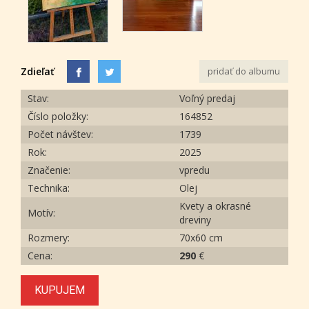
Zdieľať
pridať do albumu
Stav:
Voľný predaj
Číslo položky:
164852
Počet návštev:
1739
Rok:
2025
Značenie:
vpredu
Technika:
Olej
Kvety a okrasné
Motív:
dreviny
Rozmery:
70x60 cm
Cena:
290
€
KUPUJEM