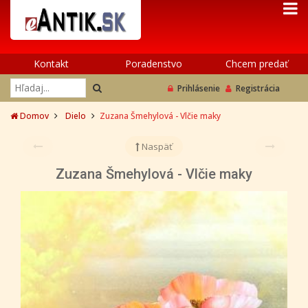
Kontakt
Poradenstvo
Chcem predať
Prihlásenie
Registrácia
Domov
Dielo
Zuzana Šmehylová - Vlčie maky
Naspäť
Zuzana Šmehylová - Vlčie maky