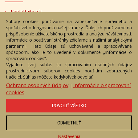
Kontaktujte nás
Súbory cookies používame na zabezpečenie správneho a
Bezplatné poradenstvo
spoľahlivého fungovania našej stránky. Ďalej ich používame na
Adresa
prispôsobenie užívateľského prostredia a analýzu návštevnosti.
Informácie o používaní stránky zdieľame s našimi analytickými
partnermi. Tieto údaje sú uchovávané a spracovávané
Nižný Hrušov 333, 094 22,
spôsobom, ako je to uvedené v dokumente „Informácie o
Slovenská republika
spracovaní cookies“.
Vyjadrite svoj súhlas so spracovaním osobných údajov
+421 905 356 921
prostredníctvom súborov cookies použitím zobrazených
+421 905 959 101
tlačidiel. Súhlas môžete kedykoľvek odvolať.
eantik@eantik.sk
Ochrana osobných údajov
Informácie o spracovaní
|
cookies
Úvod
Návod
Cenník
Obchodné podmienky
POVOLIŤ VŠETKO
Ochrana os. údajov
Kontakt
Bezplatné poradenstvo
Biografie autorov
ODMIETNUŤ
eAntik.sk © 2007 - 2026
Akékoľvek používanie obrazových a textových súčastí tejto stránky je
podmienené výslovným súhlasom jej vlastníka. Všetky práva sú
Nastavenia
vyhradené.