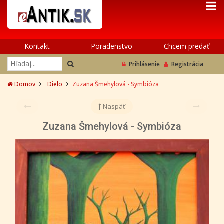
Kontakt
Poradenstvo
Chcem predať
Prihlásenie
Registrácia
Domov
Dielo
Zuzana Šmehylová - Symbióza
Naspäť
Zuzana Šmehylová - Symbióza