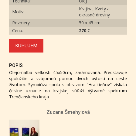
Technika:
Olej
Krajina, Kvety a
Motív:
okrasné dreviny
Rozmery:
50 x 45 cm
Cena:
270
€
KUPUJEM
POPIS
Olejomaľba veľkosti 45x50cm, zarámovaná. Predstavuje
spolužitie a vzájomnú pomoc dvoch bytostí na ceste
životom. Symbióza spolu s obrazom "Hra tieňov" získala
čestné uznanie na krajskej súťaži Výtvarné spektrum
Trenčianskeho kraja.
Zuzana Šmehylová