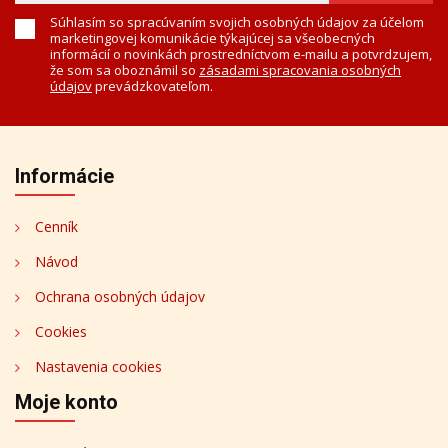
Súhlasím so spracúvaním svojich osobných údajov za účelom
marketingovej komunikácie týkajúcej sa všeobecných
informácií o novinkách prostredníctvom e-mailu a potvrdzujem,
že som sa oboznámil so
zásadami spracovania osobných
údajov
prevádzkovateľom.
Informácie
Cenník
Návod
Ochrana osobných údajov
Cookies
Nastavenia cookies
Moje konto